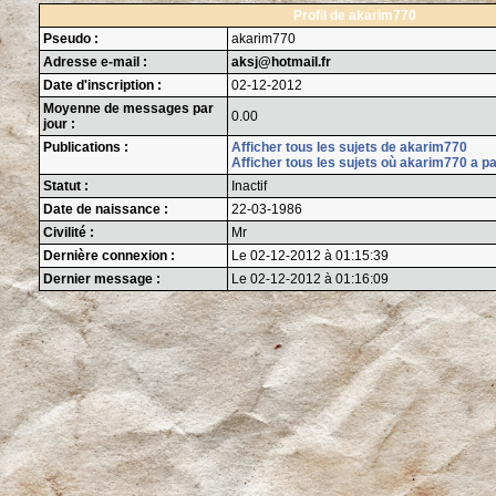
Profil de akarim770
Pseudo :
akarim770
Adresse e-mail :
aksj@hotmail.fr
Date d'inscription :
02-12-2012
Moyenne de messages par
0.00
jour :
Publications :
Afficher tous les sujets de akarim770
Afficher tous les sujets où akarim770 a pa
Statut :
Inactif
Date de naissance :
22-03-1986
Civilité :
Mr
Dernière connexion :
Le 02-12-2012 à 01:15:39
Dernier message :
Le 02-12-2012 à 01:16:09