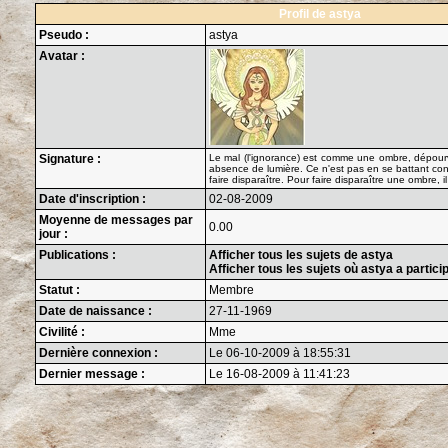
Profil de astya
Pseudo :
astya
Avatar :
Signature :
Le mal (l'ignorance) est comme une ombre, dépourv
absence de lumière. Ce n'est pas en se battant cont
faire disparaître. Pour faire disparaître une ombre, il
Date d'inscription :
02-08-2009
Moyenne de messages par
0.00
jour :
Publications :
Afficher tous les sujets de astya
Afficher tous les sujets où astya a partici
Statut :
Membre
Date de naissance :
27-11-1969
Civilité :
Mme
Dernière connexion :
Le 06-10-2009 à 18:55:31
Dernier message :
Le 16-08-2009 à 11:41:23