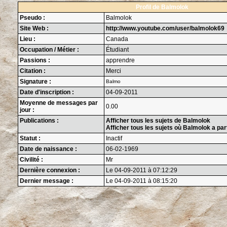
Profil de Balmolok
Pseudo :
Balmolok
Site Web :
http://www.youtube.com/user/balmolok69
Lieu :
Canada
Occupation / Métier :
Étudiant
Passions :
apprendre
Citation :
Merci
Signature :
Balmo
Date d'inscription :
04-09-2011
Moyenne de messages par
0.00
jour :
Publications :
Afficher tous les sujets de Balmolok
Afficher tous les sujets où Balmolok a par
Statut :
Inactif
Date de naissance :
06-02-1969
Civilité :
Mr
Dernière connexion :
Le 04-09-2011 à 07:12:29
Dernier message :
Le 04-09-2011 à 08:15:20