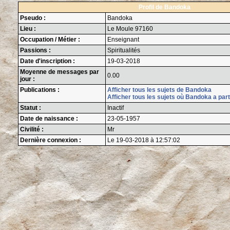
Profil de Bandoka
Pseudo :
Bandoka
Lieu :
Le Moule 97160
Occupation / Métier :
Enseignant
Passions :
Spiritualités
Date d'inscription :
19-03-2018
Moyenne de messages par
0.00
jour :
Publications :
Afficher tous les sujets de Bandoka
Afficher tous les sujets où Bandoka a part
Statut :
Inactif
Date de naissance :
23-05-1957
Civilité :
Mr
Dernière connexion :
Le 19-03-2018 à 12:57:02