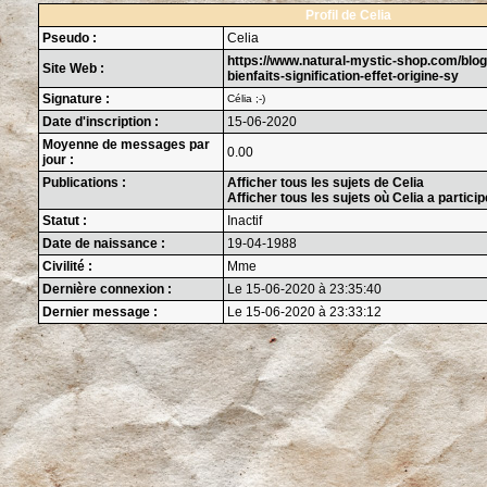
Profil de Celia
Pseudo :
Celia
https://www.natural-mystic-shop.com/blog
Site Web :
bienfaits-signification-effet-origine-sy
Signature :
Célia ;-)
Date d'inscription :
15-06-2020
Moyenne de messages par
0.00
jour :
Publications :
Afficher tous les sujets de Celia
Afficher tous les sujets où Celia a particip
Statut :
Inactif
Date de naissance :
19-04-1988
Civilité :
Mme
Dernière connexion :
Le 15-06-2020 à 23:35:40
Dernier message :
Le 15-06-2020 à 23:33:12