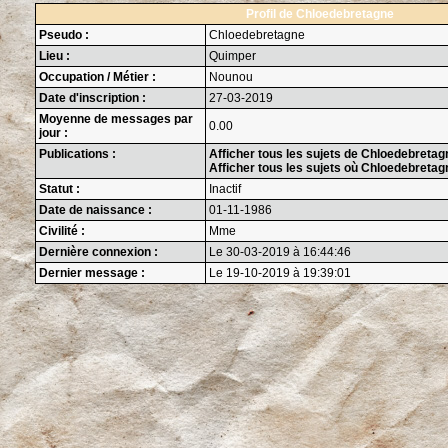
Profil de Chloedebretagne
Pseudo :
Chloedebretagne
Lieu :
Quimper
Occupation / Métier :
Nounou
Date d'inscription :
27-03-2019
Moyenne de messages par
0.00
jour :
Publications :
Afficher tous les sujets de Chloedebretag
Afficher tous les sujets où Chloedebretag
Statut :
Inactif
Date de naissance :
01-11-1986
Civilité :
Mme
Dernière connexion :
Le 30-03-2019 à 16:44:46
Dernier message :
Le 19-10-2019 à 19:39:01