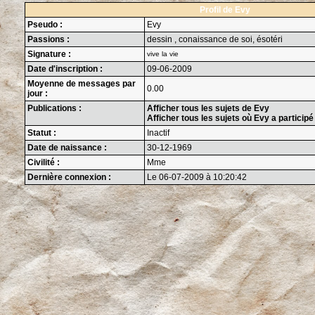
Profil de Evy
Pseudo :
Evy
Passions :
dessin , conaissance de soi, ésotéri
Signature :
vive la vie
Date d'inscription :
09-06-2009
Moyenne de messages par
0.00
jour :
Publications :
Afficher tous les sujets de Evy
Afficher tous les sujets où Evy a participé
Statut :
Inactif
Date de naissance :
30-12-1969
Civilité :
Mme
Dernière connexion :
Le 06-07-2009 à 10:20:42