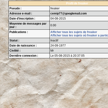
Profil de freaker
Pseudo :
freaker
Adresse e-mail :
cemip77@googlemail.com
Date d'inscription :
04-08-2015
Moyenne de messages par
0.00
jour :
Publications :
Afficher tous les sujets de freaker
Afficher tous les sujets où freaker a parti
Statut :
Inactif
Date de naissance :
24-09-1977
Civilité :
Mr
Dernière connexion :
Le 05-08-2015 à 20:37:05