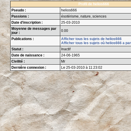
Profil de helios666
Pseudo :
helios666
Passions :
ésotérisme, nature, sciences
Date d'inscription :
25-03-2010
Moyenne de messages par
0.00
jour :
Publications :
Afficher tous les sujets de helios666
Afficher tous les sujets où helios666 a par
Statut :
Inactif
Date de naissance :
24-06-1965
Civilité :
Mr
Dernière connexion :
Le 25-03-2010 à 11:23:02