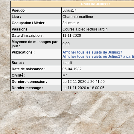
Profil de Julius17
Pseudo :
Julius17
Lieu :
Charente-maritime
Occupation / Métier :
éducateur
Passions :
Course à pied,lecture,jardin
Date d'inscription :
11-11-2020
Moyenne de messages par
0.00
jour :
Publications :
Afficher tous les sujets de Julius17
Afficher tous les sujets où Julius17 a part
Statut :
Inactif
Date de naissance :
05-04-1982
Civilité :
Mr
Dernière connexion :
Le 12-11-2020 à 20:41:50
Dernier message :
Le 11-11-2020 à 18:00:05