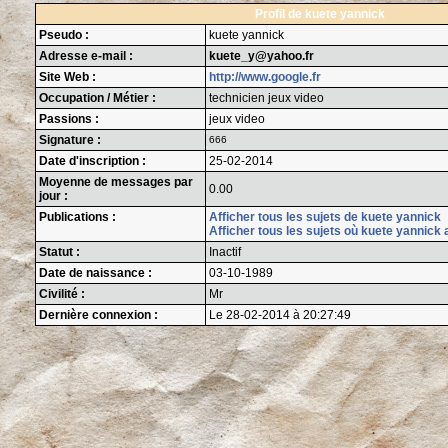
Profil de kuete yannick
Pseudo :
kuete yannick
Adresse e-mail :
kuete_y@yahoo.fr
Site Web :
http://www.google.fr
Occupation / Métier :
technicien jeux video
Passions :
jeux video
Signature :
666
Date d'inscription :
25-02-2014
Moyenne de messages par
0.00
jour :
Publications :
Afficher tous les sujets de kuete yannick
Afficher tous les sujets où kuete yannick 
Statut :
Inactif
Date de naissance :
03-10-1989
Civilité :
Mr
Dernière connexion :
Le 28-02-2014 à 20:27:49