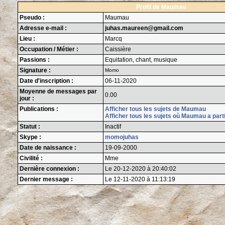
Profil de Maumau
Pseudo :
Maumau
Adresse e-mail :
juhas.maureen@gmail.com
Lieu :
Marcq
Occupation / Métier :
Caissière
Passions :
Equitation, chant, musique
Signature :
Momo
Date d'inscription :
06-11-2020
Moyenne de messages par
0.00
jour :
Publications :
Afficher tous les sujets de Maumau
Afficher tous les sujets où Maumau a part
Statut :
Inactif
Skype :
momojuhas
Date de naissance :
19-09-2000
Civilité :
Mme
Dernière connexion :
Le 20-12-2020 à 20:40:02
Dernier message :
Le 12-11-2020 à 11:13:19