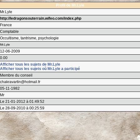
Profil de Mr.Lyle
Mr.Lyle
http://ledragonsouterrain.wifeo.com/index.php
France
Comptable
Occultisme, tantrisme, psychologie
Mr.Lyle
12-06-2009
0.00
Afficher tous les sujets de Mr.Lyle
Afficher tous les sujets où Mr.Lyle a participé
Membre du conseil
chakravartin@hotmail.fr
05-11-1982
Mr
Le 21-01-2012 à 01:49:52
Le 28-09-2010 à 00:25:59