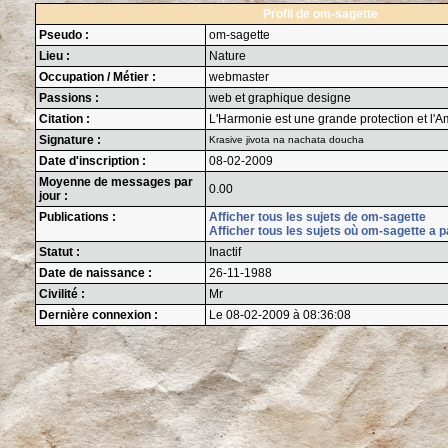
Profil de om-sagette
Pseudo :
om-sagette
Lieu :
Nature
Occupation / Métier :
webmaster
Passions :
web et graphique designe
Citation :
L'Harmonie est une grande protection et l'
Signature :
Krasive jivota na nachata doucha
Date d'inscription :
08-02-2009
Moyenne de messages par
0.00
jour :
Publications :
Afficher tous les sujets de om-sagette
Afficher tous les sujets où om-sagette a p
Statut :
Inactif
Date de naissance :
26-11-1988
Civilité :
Mr
Dernière connexion :
Le 08-02-2009 à 08:36:08