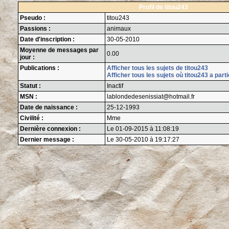
Profil de titou243
Pseudo :
titou243
Passions :
animaux
Date d'inscription :
30-05-2010
Moyenne de messages par
0.00
jour :
Publications :
Afficher tous les sujets de titou243
Afficher tous les sujets où titou243 a part
Statut :
Inactif
MSN :
lablondedesenissiat@hotmail.fr
Date de naissance :
25-12-1993
Civilité :
Mme
Dernière connexion :
Le 01-09-2015 à 11:08:19
Dernier message :
Le 30-05-2010 à 19:17:27