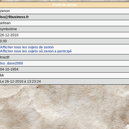
Profil de zenon
zenon
lso@9business.fr
artisan
symbolime
26-12-2010
0.00
Afficher tous les sujets de zenon
Afficher tous les sujets où zenon a participé
Inactif
lso_dave2000
04-10-1954
Mr
Le 26-12-2010 à 13:23:24