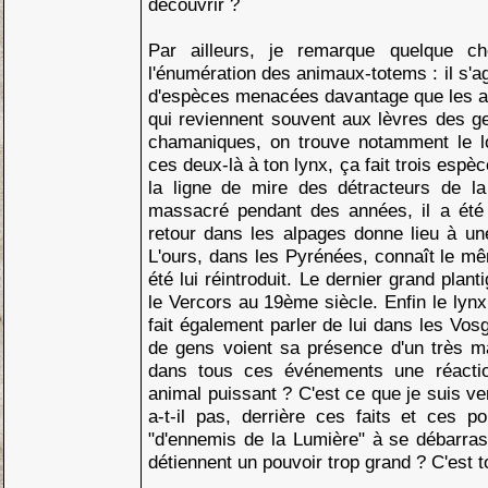
découvrir ?
Par ailleurs, je remarque quelque ch
l'énumération des animaux-totems : il s'a
d'espèces menacées davantage que les a
qui reviennent souvent aux lèvres des ge
chamaniques, on trouve notamment le lou
ces deux-là à ton lynx, ça fait trois espè
la ligne de mire des détracteurs de l
massacré pendant des années, il a été h
retour dans les alpages donne lieu à u
L'ours, dans les Pyrénées, connaît le m
été lui réintroduit. Le dernier grand plan
le Vercors au 19ème siècle. Enfin le lynx,
fait également parler de lui dans les Vos
de gens voient sa présence d'un très ma
dans tous ces événements une réaction
animal puissant ? C'est ce que je suis v
a-t-il pas, derrière ces faits et ces p
"d'ennemis de la Lumière" à se débarra
détiennent un pouvoir trop grand ? C'est t