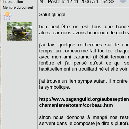
Posté le 12-11-2006 à 11:54:33
introspection
Membre du conseil
Salut glingal
ben peut-être on est tous une band
alors..car nous avons beaucoup de corbeau
j'ai fais quelque recherches sur le co
temps, un corbeau me fait toc toc chaque 
avec mon ami caramel (il était temoin m
fenêtre et j'ai pensé qu'est ce qui 
habituellement un trouillard né et allé voir 
j'ai trouvé un lien sympa autant il montre l
la symbolique.
http://www.paganguild.org/aubeseptie
chamanisme/totem/corbeau.htm
sinon nous donnons à mangé nos reste
servent dans le composte je dirais plutot)