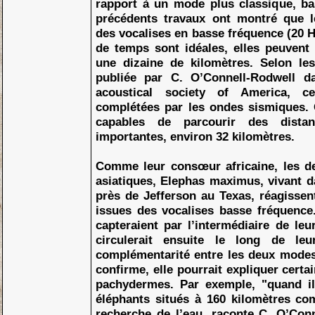
rapport à un mode plus classique, bas
précédents travaux ont montré que l
des vocalises en basse fréquence (20 He
de temps sont idéales, elles peuvent 
une dizaine de kilomètres. Selon les
publiée par C. O’Connell-Rodwell d
acoustical society of America, ce
complétées par les ondes sismiques. 
capables de parcourir des distan
importantes, environ 32 kilomètres.
Comme leur consœur africaine, les de
asiatiques, Elephas maximus, vivant d
près de Jefferson au Texas, réagisse
issues des vocalises basse fréquence
capteraient par l’intermédiaire de leu
circulerait ensuite le long de leu
complémentarité entre les deux mode
confirme, elle pourrait expliquer cer
pachydermes. Par exemple, "quand il
éléphants situés à 160 kilomètres co
recherche de l’eau, raconte C. O’Conn