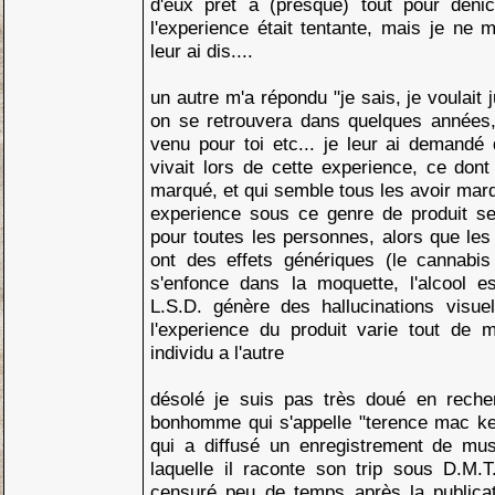
d'eux pret à (presque) tout pour dénic
l'experience était tentante, mais je ne m
leur ai dis....
un autre m'a répondu "je sais, je voulait ju
on se retrouvera dans quelques années
venu pour toi etc... je leur ai demandé
vivait lors de cette experience, ce don
marqué, et qui semble tous les avoir marq
experience sous ce genre de produit sem
pour toutes les personnes, alors que les 
ont des effets génériques (le cannabis 
s'enfonce dans la moquette, l'alcool es
L.S.D. génère des hallucinations visuell
l'experience du produit varie tout de
individu a l'autre
désolé je suis pas très doué en recher
bonhomme qui s'appelle "terence mac ken
qui a diffusé un enregistrement de mu
laquelle il raconte son trip sous D.M.T
censuré peu de temps après la publicat