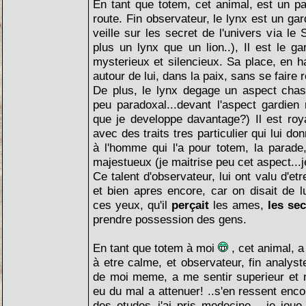
En tant que totem, cet animal, est un 
route. Fin observateur, le lynx est un gar
veille sur les secret de l'univers via le
plus un lynx que un lion..), Il est le ga
mysterieux et silencieux. Sa place, en ha
autour de lui, dans la paix, sans se faire
De plus, le lynx degage un aspect chass
peu paradoxal...devant l'aspect gardien
que je developpe davantage?) Il est ro
avec des traits tres particulier qui lui d
à l'homme qui l'a pour totem, la parade,
majestueux (je maitrise peu cet aspect...j
Ce talent d'observateur, lui ont valu d'e
et bien apres encore, car on disait de lu
ces yeux, qu'il
perçait
les ames,
les sec
prendre possession des gens.
En tant que totem à moi
, cet animal, a
à etre calme, et observateur, fin analyst
de moi meme, a me sentir superieur et n
eu du mal a attenuer! ..s'en ressent encor
des etudes..j'ai pris medecine... je joue