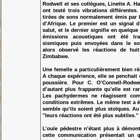
Rodwell et ses collègues, Linette A. Ha
ont testé trois vibrations différentes
tirées de sons normalement émis par 
d’Afrique. Le premier est un signal d
salut, et le dernier signifie en quelque
émissions acoustiques ont été tr
sismiques puis envoyées dans le so
alors observé les réactions de hui
Zimbabwe.
Une femelle a particulièrement bien ré
A chaque expérience, elle se penchai
poussière. Pour C. O’Connell-Rodwell
d’autant plus frappante qu’elle est ra
Les pachydermes ne réagissent co
conditions extrêmes. Le même test a été
semble qu’ils soient plus stoïques. Au
"leurs réactions ont été plus subtiles."
L’ouïe pédestre n’étant plus à démontr
cette communication présentait un q