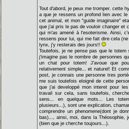
Tout d'abord, je peux me tromper. cette hy
a que je ressens un profond lien avec le L
cet animal, et mon "guide imaginaire" etai
que j'ai pris le pas de vouloir changer e
qui m'as amené à l'esoterisme. Ainsi, c'e
ressens pour lui, qui me fait dire cela (
lynx, j'y resterais des jours!!
Toutefois, je ne pense pas que le totem s
j'imagine pas le nombre de personnes qu
un chat pour totem! J'avoue que po
relativement simple... et naturel! Et c
post, je connais une personne tres port
me suis toutefois eloigné de cette person
que j'ai developpé mon interet pour le
travail sur cela, sans toutefois, cherc
sens... en quelque mots... Les tot
plusieurs...), sont une explication, chama
comprendre un phenomene(dont je donn
bas)..., ainsi, moi, dans la Théosophie, j
(bien que je cherche toujours...).