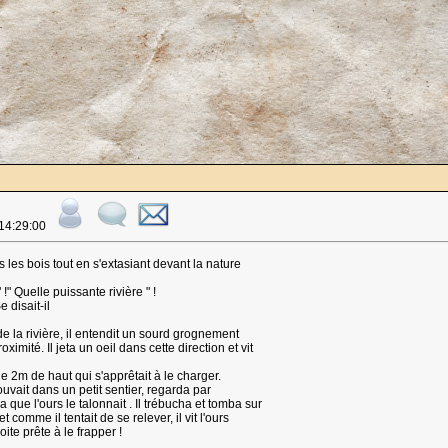
 14:29:00
les bois tout en s'extasiant devant la nature
!" Quelle puissante rivière " !
 disait-il
e la rivière, il entendit un sourd grognement
imité. Il jeta un oeil dans cette direction et vit
e 2m de haut qui s'apprêtait à le charger.
 pouvait dans un petit sentier, regarda par
 que l'ours le talonnait . Il trébucha et tomba sur
et comme il tentait de se relever, il vit l'ours
oite prête à le frapper !