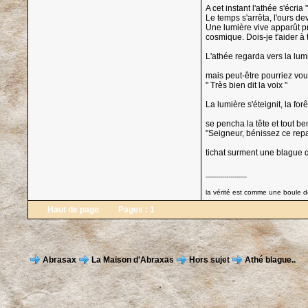
A cet instant l'athée s'écria
Le temps s'arrêta, l'ours devi
Une lumière vive apparût pr
cosmique. Dois-je t'aider à 
L'athée regarda vers la lu
mais peut-être pourriez vous
" Très bien dit la voix "
La lumière s'éteignit, la for
se pencha la tête et tout b
"Seigneur, bénissez ce repas
tichat surment une blague 
--------------------
la vérité est comme une boule de
Haut de page
Pages :
1
Abrasax
La Maison d'Abraxas
Hors sujet
Athé blague..