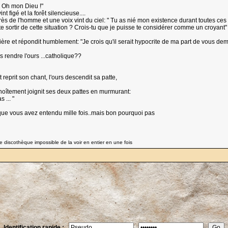
 " Oh mon Dieu !"
nt figé et la forêt silencieuse....
ès de l'homme et une voix vint du ciel: " Tu as nié mon existence durant toutes ces 
te sortir de cette situation ? Crois-tu que je puisse te considérer comme un croyant
mière et répondit humblement: "Je crois qu'il serait hypocrite de ma part de vous
 rendre l'ours ...catholique??
êt reprit son chant, l'ours descendit sa patte,
enoîtement joignit ses deux pattes en murmurant:
 ... "
que vous avez entendu mille fois..mais bon pourquoi pas
 discothèque impossible de la voir en entier en une fois
Identification rapide :