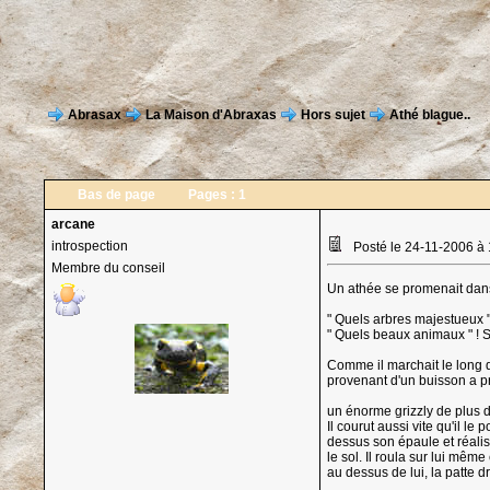
Abrasax
La Maison d'Abraxas
Hors sujet
Athé blague..
Bas de page
Pages :
1
arcane
introspection
Posté le 24-11-2006 à
Membre du conseil
Un athée se promenait dans 
" Quels arbres majestueux " 
" Quels beaux animaux " ! Se
Comme il marchait le long d
provenant d'un buisson a prox
un énorme grizzly de plus d
Il courut aussi vite qu'il le
dessus son épaule et réalisa
le sol. Il roula sur lui même 
au dessus de lui, la patte dr