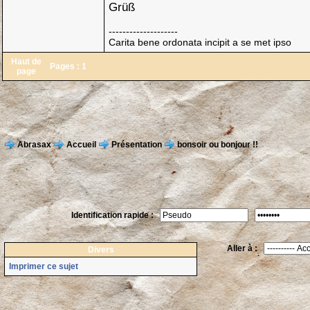
Grüß
--------------------
Carita bene ordonata incipit a se met ipso
Haut de
Pages :
1
page
Abrasax
Accueil
Présentation
bonsoir ou bonjour !!
Identification rapide :
Aller à :
Divers
Imprimer ce sujet