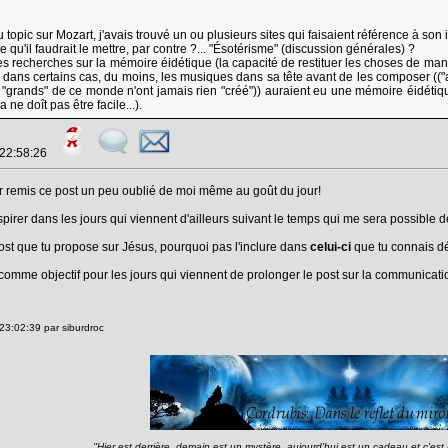
opic sur Mozart, j'avais trouvé un ou plusieurs sites qui faisaient référence à son int
 qu'il faudrait le mettre, par contre ?... "Ésotérisme" (discussion générales) ?
s des recherches sur la mémoire éidétique (la capacité de restituer les choses de
, dans certains cas, du moins, les musiques dans sa tête avant de les composer (("a
 les "grands" de ce monde n'ont jamais rien "créé")) auraient eu une mémoire éidétiq
 ne doît pas être facile...).
 22:58:26
r remis ce post un peu oublié de moi même au goût du jour!
spirer dans les jours qui viennent d'ailleurs suivant le temps qui me sera possible 
st que tu propose sur Jésus, pourquoi pas l'inclure dans
celui-ci
que tu connais d
omme objectif pour les jours qui viennent de prolonger le post sur la communication
23:02:39 par siburdroc
''Hier est derrière, demain est un mystère, aujourd'hui est un cadeau et c'est p