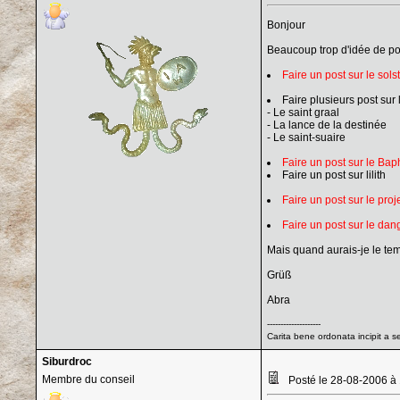
Bonjour
Beaucoup trop d'idée de post
Faire un post sur le solst
Faire plusieurs post sur 
- Le saint graal
- La lance de la destinée
- Le saint-suaire
Faire un post sur le Baph
Faire un post sur lilith
Faire un post sur le pro
Faire un post sur le dan
Mais quand aurais-je le tem
Grüß
Abra
--------------------
Carita bene ordonata incipit a s
Siburdroc
Membre du conseil
Posté le 28-08-2006 à