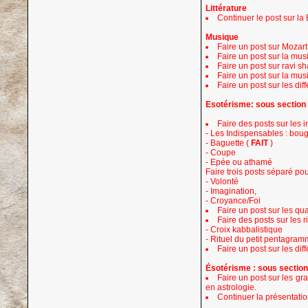
Littérature
Continuer le post sur la
Musique
Faire un post sur Mozart 
Faire un post sur la mus
Faire un post sur ravi s
Faire un post sur la musi
Faire un post sur les dif
Esotérisme: sous section
Faire des posts sur les
- Les Indispensables :
boug
- Baguette (
FAIT
)
- Coupe
- Epée ou athamé
Faire trois posts séparé pour
- Volonté
- Imagination,
- Croyance/Foi
Faire un post sur les quat
Faire des posts sur les r
- Croix kabbalistique
- Rituel du petit pentagra
Faire un post sur les dif
Ésotérisme : sous section
Faire un post sur les gr
en astrologie.
Continuer la présentatio