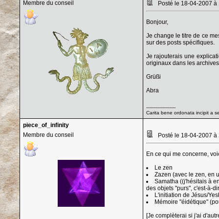
Membre du conseil
Posté le 18-04-2007 à
Bonjour,
Je change le titre de ce m
sur des posts spécifiques.
Je rajouterais une explicat
originaux dans les archives
Grüßi
Abra
--------------------
Carita bene ordonata incipit a s
piece_of_infinity
Membre du conseil
Posté le 18-04-2007 à
En ce qui me concerne, voici
Le zen
Zazen (avec le zen, en u
Samatha ((j'hésitais à en
des objets "purs", c'est-à-di
L'initiation de Jésus/Yesh
Mémoire "éidétique" (pou
[Je complèterai si j'ai d'aut