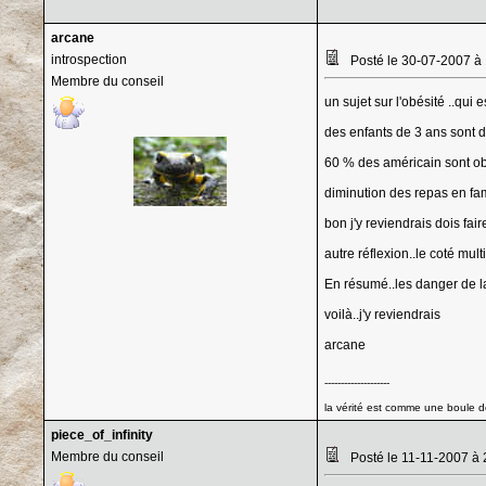
arcane
introspection
Posté le 30-07-2007 à
Membre du conseil
un sujet sur l'obésité ..qu
des enfants de 3 ans sont d
60 % des américain sont obé
diminution des repas en fami
bon j'y reviendrais dois fai
autre réflexion..le coté mu
En résumé..les danger de la 
voilà..j'y reviendrais
arcane
--------------------
la vérité est comme une boule de
piece_of_infinity
Membre du conseil
Posté le 11-11-2007 à