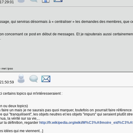
 17:29:01
essage, qui serviras désormais à « centraliser » les demandes des membres, que
ion concernant ce post en début de messages. Et je rajouterais aussi certainement
.
e met ipso
 21:50:59
 certains topics qui m'intéresseraient :
n ou deux topics)
 faire un mais je ne saurais pas quoi marquer, toutefois on pourrait faire référence 
re qui "tranquilisent", les objets neutres et les objets "impurs" qui seraient plutôt st
ua, la vérité sur sa vie,...
r la définition, regarder
http://fr.wikipedia.org/wiki/M%C3%A9moire_eid%C3%A
res idées qui me viennent...]