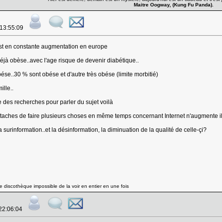
Maitre Oogway, (Kung Fu Panda).
 13:55:09
i est en constante augmentation en europe
éjà obèse..avec l'age risque de devenir diabétique..
se..30 % sont obése et d'autre très obése (limite morbitié)
lle..
re des recherches pour parler du sujet voilà
ltitaches de faire plusieurs choses en même temps concernant Internet n'augmente il
surinformation..et la désinformation, la diminuation de la qualité de celle-çi?
 discothèque impossible de la voir en entier en une fois
 22:06:04