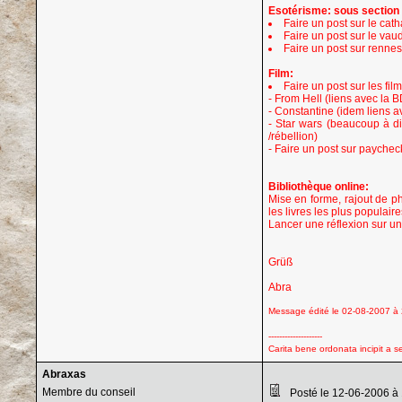
Esotérisme: sous section
Faire un post sur le cath
Faire un post sur le vau
Faire un post sur rennes
Film:
Faire un post sur les film
- From Hell (liens avec la
- Constantine (idem liens 
- Star wars (beaucoup à dir
/rébellion)
- Faire un post sur paycheck
Bibliothèque online:
Mise en forme, rajout de p
les livres les plus populair
Lancer une réflexion sur u
Grüß
Abra
Message édité le 02-08-2007 à 
--------------------
Carita bene ordonata incipit a s
Abraxas
Membre du conseil
Posté le 12-06-2006 à