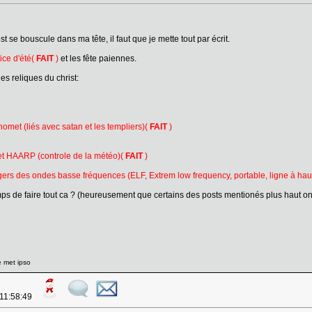
 se bouscule dans ma tête, il faut que je mette tout par écrit.
ice d'été(
FAIT
)
et les fête paiennes.
les reliques du christ:
omet (liés avec satan et les templiers)(
FAIT
)
jet HAARP (controle de la météo)(
FAIT
)
gers des ondes basse fréquences (ELF, Extrem low frequency, portable, ligne à haute 
ps de faire tout ca ? (heureusement que certains des posts mentionés plus haut on d
e met ipso
 11:58:49