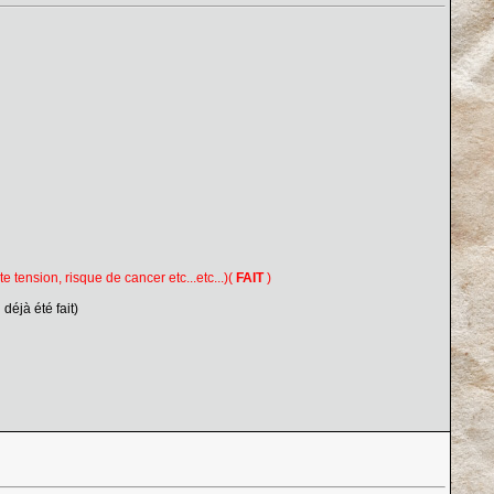
tension, risque de cancer etc...etc...)(
FAIT
)
éjà été fait)