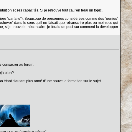
uition et ses capacités. Si je retrouve tout ça, j'en ferai un topic.
 manière "parfaite"). Beaucoup de personnes considérées comme des "génies"
chever" dans le sens qu'il ne faisait que retranscrire plus ou moins ce qui
ue, si je trouve le nécessaire, je ferais un post sur comment la développer
de consacrer au forum.
éjà bien?
 étant d'autant plus armé d'une nouvelle formation sur le sujet.
our ça qu'on l'appelle le présent''.