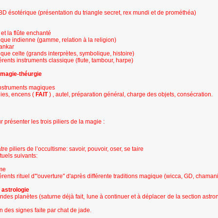
 BD ésotérique (présentation du triangle secret, rex mundi et de prométhéa)
et la flûte enchanté
ique indienne (gamme, relation à la religion)
hankar
que celte (grands interprètes, symbolique, histoire)
férents instruments classique (flute, tambour, harpe)
 magie-théurgie
 instruments magiques
ies, encens (
FAIT
)
, autel, préparation général, charge des objets, consécration.
 présenter les trois piliers de la magie :
re piliers de l’occultisme: savoir, pouvoir, oser, se taire
ituels suivants:
mme
férents rituel d'"ouverture" d'après différente traditions magique (wicca, GD, chamani
 astrologie
andes planètes (saturne déjà fait, lune à continuer et à déplacer de la section astro
n des signes faite par chat de jade.