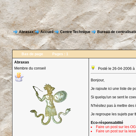
Abrasax
Accueil
Centre Technique
Bureau de centralisatio
Bas de page
Pages :
1
Abraxas
Membre du conseil
Posté le 26-04-2006 à
Bonjour,
Je rajoute ici une liste de po
Si quelqu'un se sent le coeur
N'hésitez pas à mettre des i
Je regroupe les sujets par 
Eco-résponsabilité
Faire un post sur les OGM
Faire un post sur la les