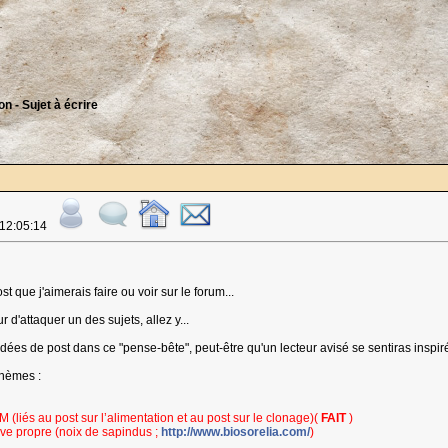
n - Sujet à écrire
 12:05:14
st que j'aimerais faire ou voir sur le forum...
 d'attaquer un des sujets, allez y...
dées de post dans ce "pense-bête", peut-être qu'un lecteur avisé se sentiras inspiré
thèmes :
 (liés au post sur l’alimentation et au post sur le clonage)(
FAIT
)
sive propre (noix de sapindus ;
http://www.biosorelia.com/
)