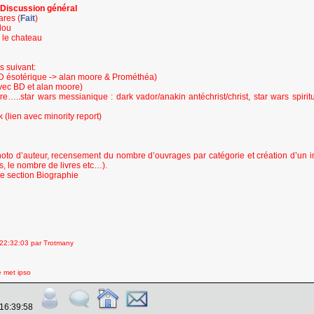
 Discussion général
ares (
Fait
)
dou
 le chateau
s suivant:
 BD ésotérique -> alan moore & Prométhéa)
avec BD et alan moore)
e…..star wars messianique : dark vador/anakin antéchrist/christ, star wars spiritu
 (lien avec minority report)
hoto d’auteur, recensement du nombre d’ouvrages par catégorie et création d’un 
es, le nombre de livres etc…).
ne section Biographie
22:32:03 par Trotmany
e met ipso
 16:39:58