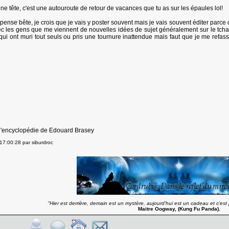
une tête, c'est une autouroute de retour de vacances que tu as sur les épaules lol!
pense bête, je crois que je vais y poster souvent mais je vais souvent éditer parce qu
vec les gens que me viennent de nouvelles idées de sujet généralement sur le tcha
ui ont muri tout seuls ou pris une tournure inattendue mais faut que je me refass
e l'encyclopédie de Edouard Brasey
17:00:28 par siburdroc
''Hier est derrière, demain est un mystère, aujourd'hui est un cadeau et c'est p
Maitre Oogway, (Kung Fu Panda).