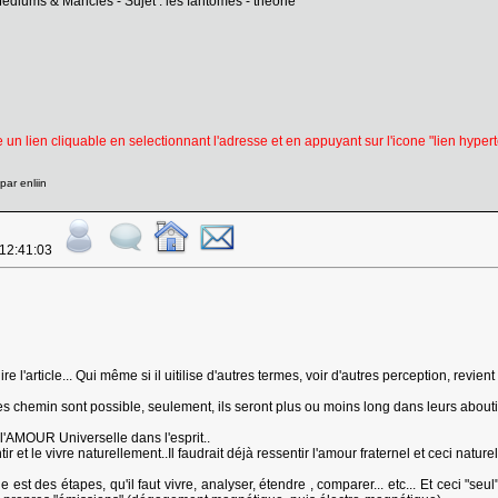
édiums & Mancies - Sujet : les fantômes - théorie
re un lien cliquable en selectionnant l'adresse et en appuyant sur l'icone "lien hypert
ar enliin
 12:41:03
é lire l'article... Qui même si il uitilise d'autres termes, voir d'autres perception, rev
s chemin sont possible, seulement, ils seront plus ou moins long dans leurs abouti
 l'AMOUR Universelle dans l'esprit..
r et le vivre naturellement..Il faudrait déjà ressentir l'amour fraternel et ceci nature
e est des étapes, qu'il faut vivre, analyser, étendre , comparer... etc... Et ceci "se