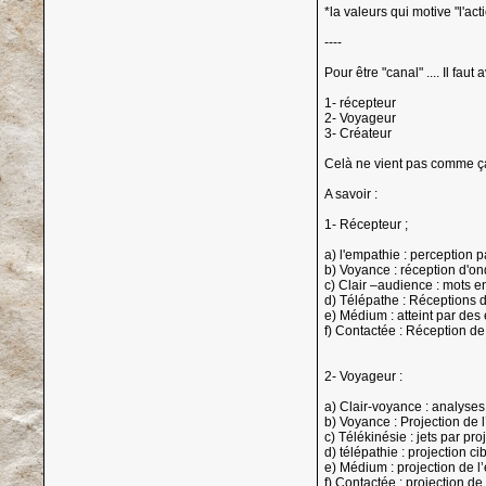
*la valeurs qui motive "l'act
----
Pour être "canal" .... Il fau
1- récepteur
2- Voyageur
3- Créateur
Celà ne vient pas comme ça,
A savoir :
1- Récepteur ;
a) l'empathie : perception 
b) Voyance : réception d'o
c) Clair –audience : mots en
d) Télépathe : Réceptions d
e) Médium : atteint par des 
f) Contactée : Réception de 
2- Voyageur :
a) Clair-voyance : analyses 
b) Voyance : Projection de 
c) Télékinésie : jets par p
d) télépathie : projection c
e) Médium : projection de l
f) Contactée : projection de 