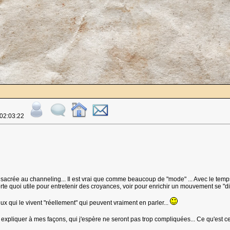
 02:03:22
 consacrée au channeling... Il est vrai que comme beaucoup de "mode" ... Avec le te
orte quoi utile pour entretenir des croyances, voir pour enrichir un mouvement se "d
 ceux qui le vivent "réellement" qui peuvent vraiment en parler...
 expliquer à mes façons, qui j'espère ne seront pas trop compliquées... Ce qu'est ce