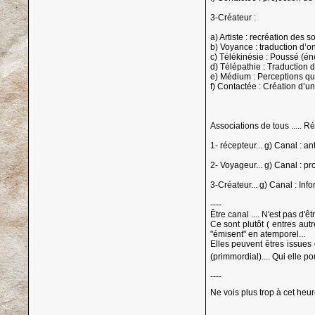
3-Créateur :
a) Artiste : recréation des 
b) Voyance : traduction d’o
c) Télékinésie : Poussé (én
d) Télépathie : Traduction
e) Médium : Perceptions qui 
f) Contactée : Création d’un
Associations de tous ..... Rés
1- récepteur... g) Canal : a
2- Voyageur... g) Canal : p
3-Créateur... g) Canal : In
----
Être canal .... N'est pas d'ê
Ce sont plutôt ( entres aut
"émisent" en atemporel...
Elles peuvent êtres issues 
(primmordial).... Qui elle 
----
Ne vois plus trop à cet heu