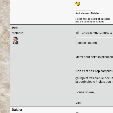
--------------------
Amicalement Dalaha
Petite fille de l'eau et du soleil
fille du vent et de la terre
Vital
Membre
Posté le 28-09-2007 à
Bonsoir Dalaha,
Merci pour cette explication
Non c'est pas trop compliqué
ça rejoint très bien le docu
la geobiologie !) Mais peu i
Bonne soirée,
Vital
Dalaha