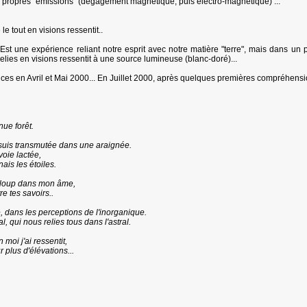
s propres "émissions" (dégagement magnétique, puis électro-magnétique) ...
 le tout en visions ressentit..
 Est une expérience reliant notre esprit avec notre matière "terre", mais dans un
 relies en visions ressentit à une source lumineuse (blanc-doré)...
ces en Avril et Mai 2000... En Juillet 2000, après quelques premières compréhension
nue forêt.
suis transmutée dans une araignée.
oie lactée,
nais les étoiles.
re loup dans mon âme,
e tes savoirs..
 dans les perceptions de l'inorganique.
 qui nous relies tous dans l'astral.
moi j'ai ressentit,
 plus d'élévations...