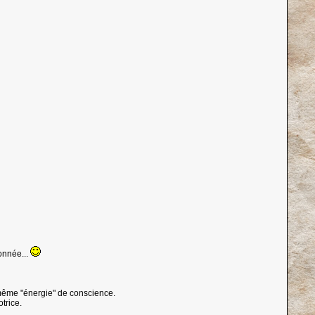
donnée...
e même "énergie" de conscience.
trice.