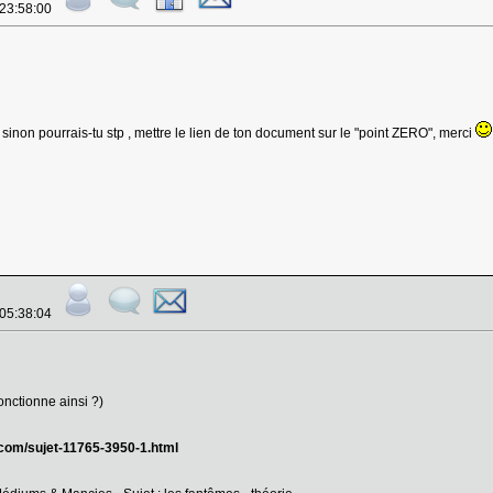
 23:58:00
sinon pourrais-tu stp , mettre le lien de ton document sur le "point ZERO", merci
 05:38:04
fonctionne ainsi ?)
.com/sujet-11765-3950-1.html