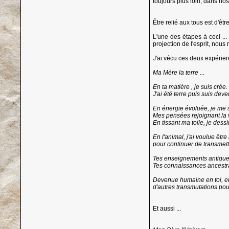
toujours plus loin, dans no
Être relié aux tous est d'être
L'une des étapes à ceci ...
projection de l'esprit, nous
J'ai vécu ces deux expérien
Ma Mère la terre ...
En ta matière , je suis crée.
J'ai été terre puis suis deve
En énergie évoluée, je me 
Mes pensées rejoignant la v
En tissant ma toile, je dessi
En l'animal, j'ai voulue êt
pour continuer de transmettr
Tes enseignements antique,
Tes connaissances ancestral,
Devenue humaine en toi, en 
d'autres transmutations pour
Et aussi ...