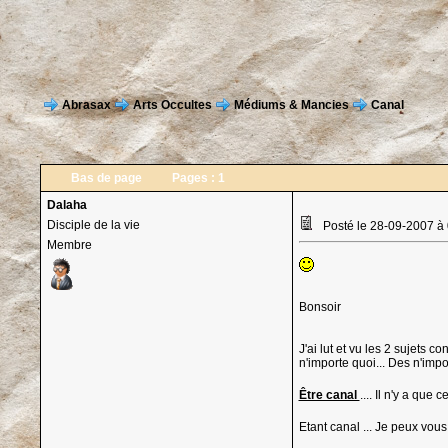
Abrasax
Arts Occultes
Médiums & Mancies
Canal
Bas de page
Pages :
1
Dalaha
Disciple de la vie
Posté le 28-09-2007 à
Membre
Bonsoir
J'ai lut et vu les 2 sujets
n'importe quoi... Des n'imp
Être canal
.... Il n'y a que
Etant canal ... Je peux vous