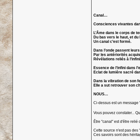
Canal…
Consciences vivantes dan
L’Âme dans le corps de ter
Du bas vers le haut, et du 
Un canal c’est formé.
Dans l’onde passent leur
Par les antériorités acqui
Révélations reliés à l’inf
Essence de l’infini dans l’e
Eclat de lumière sacré dan
Dans la vibration de son f
Elle a sut retrouver son c
NOUS…
Ci-dessus est un message "c
Vous pouvez constater... Qu'i
Être "canal" est d'être rel
Cette source n'est pas des 
Ces savoirs sont des hérita