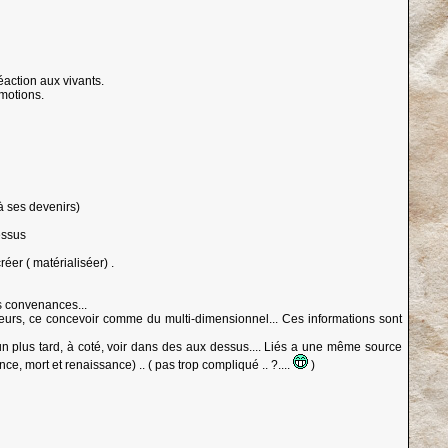
action aux vivants.
motions.
 à ses devenirs)
essus
éer ( matérialiséer) .
es convenances...
lleurs, ce concevoir comme du multi-dimensionnel... Ces informations sont
un plus tard, à coté, voir dans des aux dessus.... Liés a une même source
, mort et renaissance) .. ( pas trop compliqué .. ?....
)