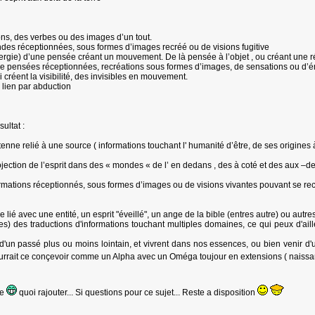
sons, des verbes ou des images d’un tout.
ndes réceptionnées, sous formes d’images recréé ou de visions fugitive
ergie) d’une pensée créant un mouvement. De là pensée à l’objet , ou créant une ré
 de pensées réceptionnées, recréations sous formes d’images, de sensations ou d’é
créent la visibilité, des invisibles en mouvement.
 lien par abduction
ultat :
ntenne relié à une source ( informations touchant l' humanité d’être, de ses origines
rojection de l’esprit dans des « mondes « de l’ en dedans , des à coté et des aux –d
formations réceptionnés, sous formes d’images ou de visions vivantes pouvant se recr
tre lié avec une entité, un esprit "éveillé", un ange de la bible (entres autre) ou autr
res) des traductions d'informations touchant multiples domaines, ce qui peux d'ai
d'un passé plus ou moins lointain, et vivrent dans nos essences, ou bien venir d'
pourrait ce conçevoir comme un Alpha avec un Oméga toujour en extensions ( naissance
re
quoi rajouter... Si questions pour ce sujet... Reste a disposition