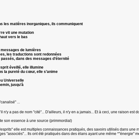
s les matières inorganiques, ils communiquent
re vit une mutation
haut vers le bas
s messages de lumières
ses, les traductions sont redonnées
ini passés, dans des messages d’éternité
sprit éveillé, elle illumine
s la pureté du cœur, elle s’anime
eu Universelle
hemin, jusqu’à
analisé" ...
l n'y a pas de nom "cité"... D'ailleurs, il n'y en a jamais... Et à ceci, une raison est 
ié de son essence à une source (primmordial)
"esprits" elle est multiples connaissances pratiqués, des savoirs utilisés dans un
ges "associés"... Ils ont été pratiqués dans des élans ayant une même *"énergie" mo