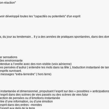
ion-réaction"
t avoir développé toutes les "capacités ou potentiels" d'un esprit
 du jour au lendemain... Il y a des années de pratiques spontanées, dans des domai
par sensations
ndes environnante
tendue a l’oreille avec des non-visible (voix aérienne)
es pensées d’autrui ( entendre les mots dans sa tête ), traduction instantané de la
esprits survivant.
messages "extra-terrestre" ( hors terre)
instantanée et dimensionnel, propulsant l’esprit sur des « possibles » anticipation
l’esprit dans des scènes de vies passés ou des scènes de vies futur
rojection de pensées ou d’émotions instantanée
iblée d’une information, ou d’une émotion
’esprit dans des entres –mondes
l’esprit aux delà de la terre