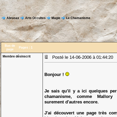
Abrasax
Arts Occultes
Magie
Le Chamanisme
Bas de
Pages :
1
page
Membre désinscrit
Posté le 14-06-2006 à 01:44:20
Bonjour !
Je sais qu'il y a ici quelques pe
chamanisme, comme Mallory 
surement d'autres encore.
J'ai découvert une page très com