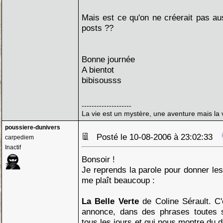
Mais est ce qu'on ne créerait pas au
posts ??
Bonne journée
A bientot
bibisousss
--------------------
La vie est un mystère, une aventure mais la v
poussiere-dunivers
Posté le 10-08-2006 à 23:02:33
carpediem
Inactif
Bonsoir !
Je reprends la parole pour donner les
me plaît beaucoup :
La Belle Verte
de Coline Sérault. C'
annonce, dans des phrases toutes s
tous les jours et qui nous montre du d