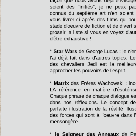
façon que nous avons déjà envisagé
soient des "initiés", je ne peux p
connus du septième art n'en soient
vous livrer ci-après des films qui po
stade d'oeuvre de fiction et de divert
grossir la liste si vous en voyez d'aut
d'être exhaustive !
*
Star Wars
de George Lucas : je n'en
l'ai déjà fait dans d'autres topics. 
des chevaliers Jedi est la meilleur
approcher les pouvoirs de l'esprit.
*
Matrix
des Frères Wachowski : inc
LA référence en matière d'ésotéris
Chaque phrase de chaque dialogue est
dans nos réflexions. Le concept de
parfaite illustration de la réalité ill
des forces qui sont à l'oeuvre dans l
mensongère.
*
le Seigneur des Anneaux
de Pe