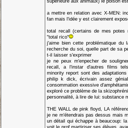
supérieure aux animaux) le poison est
a mettre en relation avec X-MEN: in
fan mais l'idée y est clairement expo
total recall (certains de mes pote
"total rico"
j'aime bien cette problématique du 
recherche du soi, quelle part de sa p
t-il laisser s'exprimer
je ne peux m'enpecher de souligne
recall, a l'instar d'autres films t
minority report sont des adaptation
philip k dick, écrivain assez génia
consommation exessive d'amphétamin
exploré ce problème de la skizophrén
personnalité, à lire de lui: substance m
THE WALL de pink floyd, LA référen
je ne m'étendrais pas dessus mais me
un détail qui échappe à beaucoup: la 
voit le prof martiriser ses élèves, avan