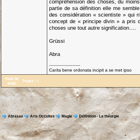
compréhension des choses, du moins 
partie de sa définition elle me semble
des considération « scientiste » qui n’
concept de « principe divin » a pris
choses une tout autre signification….
Grüssi
Abra
--------------------
Carita bene ordonata incipit a se met ipso
Haut de
Pages :
1
page
Abrasax
Arts Occultes
Magie
Définition - La théurgie