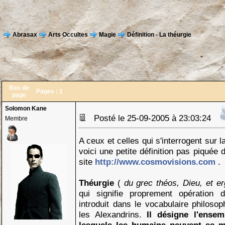
Abrasax
Arts Occultes
Magie
Définition - La théurgie
Bas de
Pages :
1
page
Solomon Kane
Posté le 25-09-2005 à 23:03:24
Membre
A ceux et celles qui s'interrogent sur l
voici une petite définition pas piquée
site
http://www.cosmovisions.com
.
Théurgie
(
du grec théos, Dieu, et e
qui signifie proprement opération d
introduit dans le vocabulaire philosop
les Alexandrins.
Il désigne l'ense