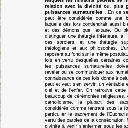
lesquels les humains peuvent se m
relation avec la divinité ou, plus 
puissances surnaturelles
. En ce s
peut être considérée comme une br
laquelle dès lors contiendrait aussi b
et des démons que l'extase. Ou plut
distinguer une théurgie inférieure, à 
des sorciers, et une théurgie sup
théologiens et aux philosophes. L'u
reposent au fond sur le même postulat, 
lois en vertu desquelles certaines co
les puissances surnaturelles doiv
révéler ou se communiquer aux humain
connaissance de ces lois donne à celui
peut et veut s'en servir, un véritable
ciel et de l'enfer. On retrouve cet
beaucoup de cérémonies religieuses, 
catholicisme, la plupart des sa
considérés comme rentrant sous la fo
particulier le sacrement de l'Eucharis
vertu des paroles de la consécration, 
divinité à venir s'enfermer sous les 