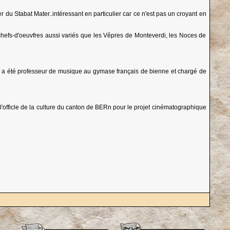
 Stabat Mater..intéressant en particulier car ce n'est pas un croyant en
s chefs-d'oeuvfres aussi variés que les Vêpres de Monteverdi, les Noces de
 Il a été professeur de musique au gymase français de bienne et chargé de
'officle de la culture du canton de BERn pour le projet cinématographique