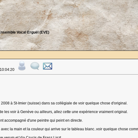
nsemble Vocal Erguël (EVE)
 10:04:20
s 2008 à St-Imier (suisse) dans sa collègiale de voir quelque chose d'original.
e les voir à Genève ou ailleurs, allez cette une expérience vraiment original.
nt accompagné d'une peintre qui peint en directe.
vec la main et la couleur qui arrive sur le tableau blanc..voir quelque chose comm
ve verum et Via Crucis de Franz Liszt.