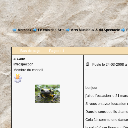
Abrasax
Le coin des Arts
Arts Musicaux & du Spectacle
E
Bas de page
Pages :
1
arcane
introspection
Posté le 24-03-2008 à
Membre du conseil
bonjour
j'ai eu l'occasion le 21 mar
Si vous en avez l'occasion d
Dans le sens que ils chante
Cela fait comme une danse a
la cela été sur thème de l'A