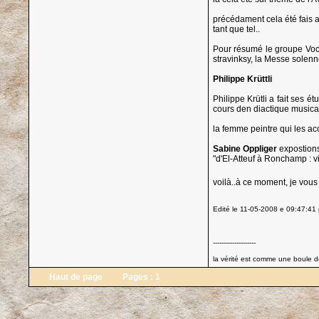
précédament cela été fais 
tant que tel..
Pour résumé le groupe Vocal
stravinksy, la Messe solenn
Philippe Krüttli
Philippe Krütli a fait ses 
cours den diactique musical
la femme peintre qui les 
Sabine Oppliger
expostions
"d'El-Atteuf à Ronchamp : v
voilà..à ce moment, je vous
Edité le 11-05-2008 e 09:47:41
--------------------
la vérité est comme une boule de
Haut de page
Pages :
1