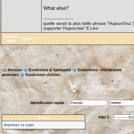
What else?
--------------------
quelle serait la plus belle phrase ?Aujourd'hui
supporter l'hypocrisie".E.Levi
Haut de
Pages :
1
page
Abrasax
Esotérisme & Spiritualité
Esoterisme - Discussions
generales
Esotérisme chrétien
Identification rapide :
Aller à :
Divers
Imprimer ce sujet