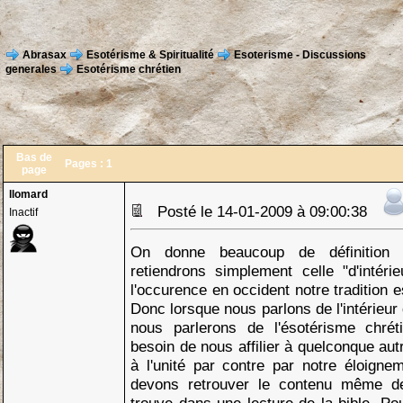
Abrasax
Esotérisme & Spiritualité
Esoterisme - Discussions
generales
Esotérisme chrétien
Bas de
Pages :
1
page
llomard
Posté le 14-01-2009 à 09:00:38
Inactif
On donne beaucoup de définition d
retiendrons simplement celle "d'intérie
l'occurence en occident notre tradition es
Donc lorsque nous parlons de l'intérieur 
nous parlerons de l'ésotérisme chré
besoin de nous affilier à quelconque autr
à l'unité par contre par notre éloigne
devons retrouver le contenu même de 