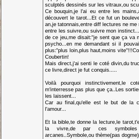
sculptés dessinés sur les vitraux,ou scul
Ce bouquin,je l'ai eu entre les mains
découvert le tarot...Et ce fut un boule
an,je tatonnais,entre diff lectures ne me 
entre les suivre,ou suivre mon instinct..
de ce jeu,me disait:"je sent que ça va
psycho...en me demandant si il pouva
plus:"plus loin,plus haut,moins vite"!!
Coubertin!
Mais direct,j'ai senti le coté divin,du tru
ce livre,direct je fut conquis.....
Voilà pourquoi instinctivement,le c
m'interresse pas plus que ça..Les sortie
les laissent...
Car au final,qu'elle est le but de la c
l'amour...
Et la bible,te donne la lecture,le tarot
la vivre,de par ces symbole
arcanes..Symbole,ou thème(pas dogme)