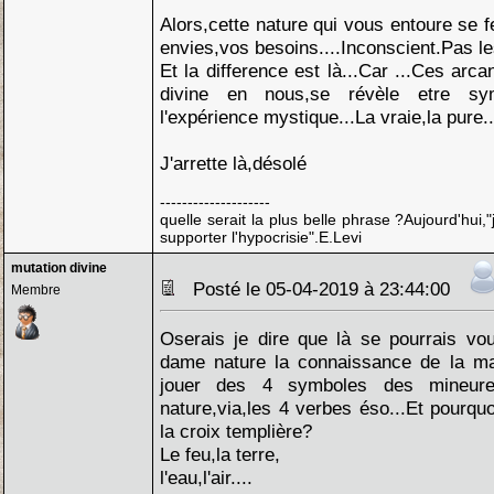
Alors,cette nature qui vous entoure se 
envies,vos besoins....Inconscient.Pas le
Et la difference est là...Car ...Ces arc
divine en nous,se révèle etre sy
l'expérience mystique...La vraie,la pure..
J'arrette là,désolé
--------------------
quelle serait la plus belle phrase ?Aujourd'hui
supporter l'hypocrisie".E.Levi
mutation divine
Posté le 05-04-2019 à 23:44:00
Membre
Oserais je dire que là se pourrais vou
dame nature la connaissance de la mag
jouer des 4 symboles des mineure
nature,via,les 4 verbes éso...Et pourqu
la croix templière?
Le feu,la terre,
l'eau,l'air....