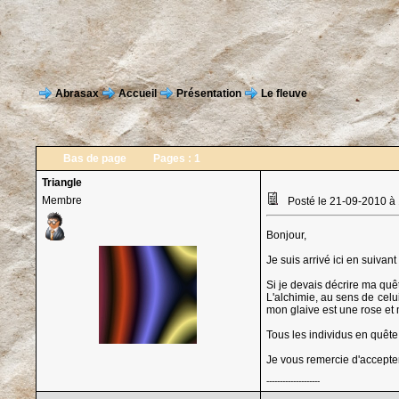
Abrasax
Accueil
Présentation
Le fleuve
Bas de page
Pages :
1
Triangle
Membre
Posté le 21-09-2010 à
Bonjour,
Je suis arrivé ici en suivant
Si je devais décrire ma quê
L'alchimie, au sens de celu
mon glaive est une rose et 
Tous les individus en quête
Je vous remercie d'accepte
--------------------