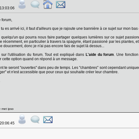
 13:03:06
 forum,
n tu es arrivé ici, il faut d'ailleurs que je rajoute une bannière à ce sujet sur mon
r quelqu'un qui pourra nous faire partager quelques lumières sur ce sujet passionna
récemment, en particulier à travers la spagyrie, étant passioné par les plantes, et 
ce doucement, donc je n'ai pas encore fais de sujet là dessus...
ur l'utilisation du forum. Tout est expliqué dans
L'aide du forum
. Une fonction 
her cette option quand on répond à un message.
eint te seront "ouvertes" dans peu de temps. Les "chambres" sont cependant unique
ager" et n'est accessible que pour ceux qui souhaite créer leur chambre.
.
e met ipso
 20:06:45