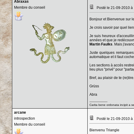
Abraxas
Membre du conseil
Posté le 21-09-2010 à
Bonjour et Bienvenue sur le
Je crois savoir par quel lie
Je suis heureux d'acceuilli
années et que je redécouvre 
Martin Faulks
. Mais j'avan
Juste quelques remarques s
automatique et il faut coc
Les sections à accés restr
lieu plus "privé" pour "part
Bref, au plaisir de te (re)lire
Grüss
Abra
--------------------
Carita bene ordonata incipit a s
arcane
introspection
Posté le 21-09-2010 à
Membre du conseil
Bienvenu Triangle