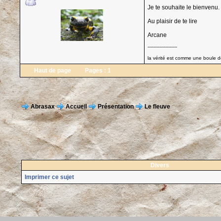
Je te souhaite le bienvenu.
Au plaisir de te lire
Arcane
--------------------
la vérité est comme une boule de
Haut de page
Pages :
1
Abrasax
Accueil
Présentation
Le fleuve
Divers
Imprimer ce sujet