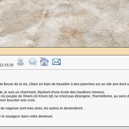
 12:15:35
 le fleuve de la vie, j'étais en train de travailler à des planches sur un site ami don
te, je suis un cherchant, étudiant d'une école des mystères mineurs.
i du peuple de Khem (Al Khem Ist) ne m'est pas étrangère, l'hermétisme, au sens d
mon bouclier une croix.
 de sagesse sont mes amis, les autres le deviendront...
r le voyageur dans votre demeure.