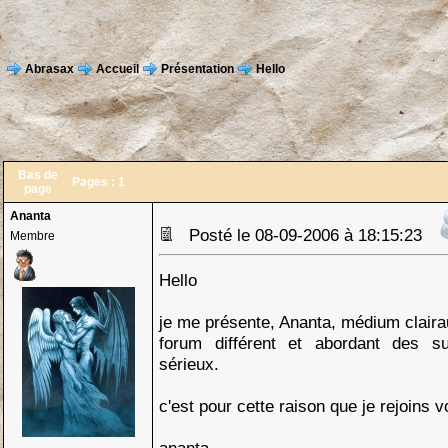
Abrasax
Accueil
Présentation
Hello
Bas de
Pages :
1
page
Ananta
Posté le 08-09-2006 à 18:15:23
Membre
Hello
je me présente, Ananta, médium clairau
forum différent et abordant des su
sérieux.
c'est pour cette raison que je rejoins v