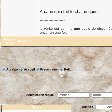
Arcane qui était le chat de jade
--------------------
la vérité est comme une boule de discothèq
entier en une fois
Haut de
Pages :
1
page
Abrasax
Accueil
Présentation
Hello
Identification rapide :
Aller à :
Divers