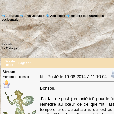
Abrasax
Arts Occultes
Astrologie
Histoire de l'Astrologie
occidentale
Sujets liés :
Le Zodiaque
Bas de
Pages :
1
page
Abraxas
Posté le 19-08-2014 à 11:10:04
Membre du conseil
Bonsoir,
J’ai fait ce post (remanié ici) pour le 
remettre au cœur de ce que fut l’astr
temporel » et « spatiale », qui est a