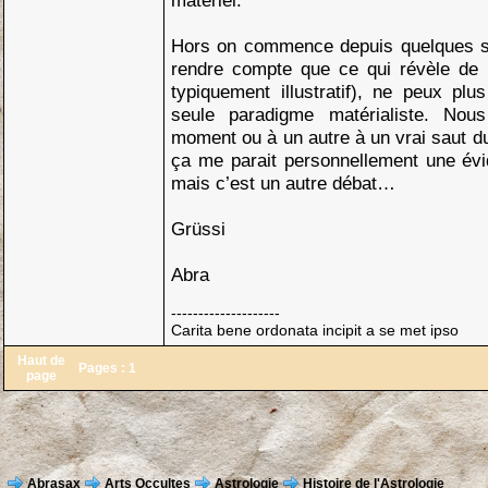
matériel.
Hors on commence depuis quelques so
rendre compte que ce qui révèle de 
typiquement illustratif), ne peux pl
seule paradigme matérialiste. Nou
moment ou à un autre à un vrai saut du
ça me parait personnellement une évi
mais c’est un autre débat…
Grüssi
Abra
--------------------
Carita bene ordonata incipit a se met ipso
Haut de
Pages :
1
page
Abrasax
Arts Occultes
Astrologie
Histoire de l'Astrologie