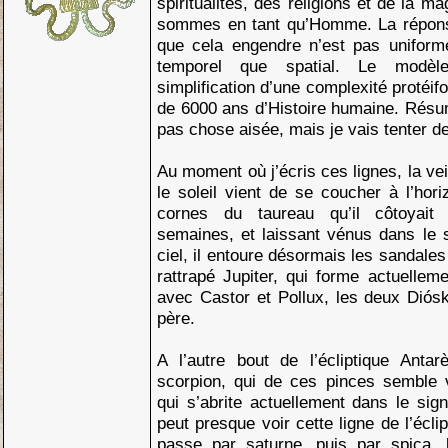
spiritualités, des religions et de la m
sommes en tant qu’Homme. La répon
que cela engendre n’est pas uniform
temporel que spatial. Le modèl
simplification d’une complexité protéif
de 6000 ans d’Histoire humaine. Résu
pas chose aisée, mais je vais tenter de l
Au moment où j’écris ces lignes, la vei
le soleil vient de se coucher à l’horiz
cornes du taureau qu’il côtoyait 
semaines, et laissant vénus dans le 
ciel, il entoure désormais les sandale
rattrapé Jupiter, qui forme actuellem
avec Castor et Pollux, les deux Diósk
père.
A l’autre bout de l’écliptique Anta
scorpion, qui de ces pinces semble v
qui s’abrite actuellement dans le sign
peut presque voir cette ligne de l’écli
passe par saturne, puis par spica, l