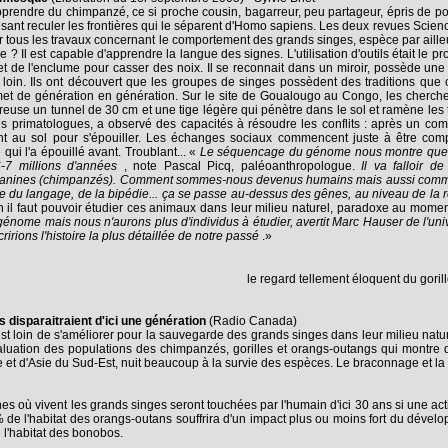
rendre du chimpanzé, ce si proche cousin, bagarreur, peu partageur, épris de pou
aisant reculer les frontières qui le séparent d'Homo sapiens. Les deux revues Scien
ur tous les travaux concernant le comportement des grands singes, espèce par aill
? Il est capable d'apprendre la langue des signes. L'utilisation d'outils était le p
et de l'enclume pour casser des noix. Il se reconnait dans un miroir, possède une
loin. Ils ont découvert que les groupes de singes possèdent des traditions que 
smet de génération en génération. Sur le site de Goualougo au Congo, les cherch
creuse un tunnel de 30 cm et une tige légère qui pénètre dans le sol et ramène les t
es primatologues, a observé des capacités à résoudre les conflits : après un co
nt au sol pour s'épouiller. Les échanges sociaux commencent juste à être co
qui l'a épouillé avant. Troublant... «
Le séquencage du génome nous montre que l
6-7 millions d'années
, note Pascal Picq, paléoanthropologue.
Il va falloir 
 panines (chimpanzés). Comment sommes-nous devenus humains mais aussi commen
ne du langage, de la bipédie... ça se passe au-dessus des gênes, au niveau de la 
n il faut pouvoir étudier ces animaux dans leur milieu naturel, paradoxe au mome
génome mais nous n'aurons plus d'individus à étudier, avertit Marc Hauser de l'univ
ririons l'histoire la plus détaillée de notre passé
.»
le regard tellement éloquent du goril
s disparaitraient d'ici une génération
(Radio Canada)
e, est loin de s'améliorer pour la sauvegarde des grands singes dans leur milieu 
aluation des populations des chimpanzés, gorilles et orangs-outangs qui montre qu
ue et d'Asie du Sud-Est, nuit beaucoup à la survie des espèces. Le braconnage et
 où vivent les grands singes seront touchées par l'humain d'ici 30 ans si une act
 de l'habitat des orangs-outans souffrira d'un impact plus ou moins fort du dével
l'habitat des bonobos.