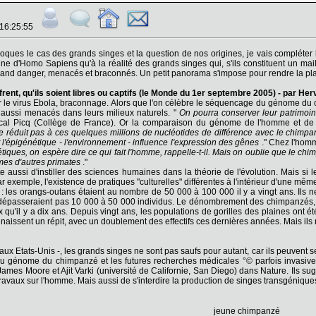
 16:25:55
ques le cas des grands singes et la question de nos origines, je vais compléter l
gine d'Homo Sapiens qu'à la réalité des grands singes qui, s'ils constituent un mai
nd danger, menacés et braconnés. Un petit panorama s'impose pour rendre la place
rent, qu'ils soient libres ou captifs (le Monde du 1er septembre 2005) - par Her
r le virus Ebola, braconnage. Alors que l'on célèbre le séquencage du génome du 
aussi menacés dans leurs milieux naturels. "
On pourra conserver leur patrimoin
scal Picq (Collège de France). Or la comparaison du génome de l'homme et de 
réduit pas à ces quelques millions de nucléotides de différence avec le chimpanzé
 l'épigénétique - l'environnement - influence l'expression des gênes
." Chez l'homm
ues, on espère dire ce qui fait l'homme, rappelle-t-il. Mais on oublie que le chimpa
omes d'autres primates
."
te aussi d'instiller des sciences humaines dans la théorie de l'évolution. Mais si 
ar exemple, l'existence de pratiques "culturelles" différentes à l'intérieur d'une mê
 : les orangs-outans étaient au nombre de 50 000 à 100 000 il y a vingt ans. Ils 
épasseraient pas 10 000 à 50 000 individus. Le dénombrement des chimpanzés, répar
qu'il y a dix ans. Depuis vingt ans, les populations de gorilles des plaines ont 
aissent un répit, avec un doublement des effectifs ces dernières années. Mais ils 
0 aux Etats-Unis -, les grands singes ne sont pas saufs pour autant, car ils peuvent s
 du génome du chimpanzé et les futures recherches médicales °© parfois invasives
mes Moore et Ajit Varki (université de Californie, San Diego) dans Nature. Ils sug
 travaux sur l'homme. Mais aussi de s'interdire la production de singes transgéniqu
jeune chimpanzé