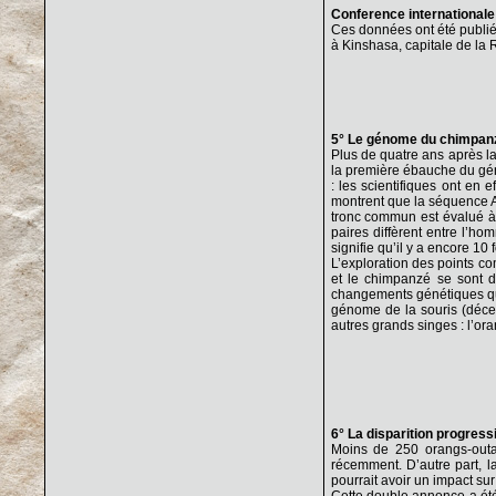
Conference internationale
Ces données ont été publiée
à Kinshasa, capitale de la 
5° Le génome du chimpanz
Plus de quatre ans après la
la première ébauche du gé
: les scientifiques ont en
montrent que la séquence 
tronc commun est évalué à 
paires diffèrent entre l’h
signifie qu’il y a encore 1
L’exploration des points c
et le chimpanzé se sont d
changements génétiques qui
génome de la souris (déce
autres grands singes : l’or
6° La disparition progress
Moins de 250 orangs-outan
récemment. D’autre part, l
pourrait avoir un impact sur