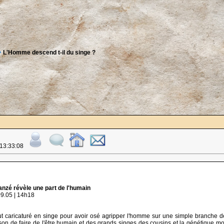
L'Homme descend t-il du singe ?
 13:33:08
nzé révèle une part de l'humain
9.05 | 14h18
ut caricaturé en singe pour avoir osé agripper l'homme sur une simple branche de
ison de faire de l'être humain et des grands singes des cousins et la génétique molé