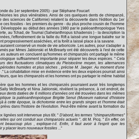
onde du 1er septembre 2005) - par Stéphane Foucart
s théories les plus vénérables. Ainsi de ces quelques dents de chimpanzé,
 des sciences de Californie) relatent la découverte dans l'édition du 1er
ue ces fossiles - les premiers du genre - du plus proche cousin de l'homme
Story. Développée au début des années 1980 par le paléoanthropologue Yves
te, au Tchad, de Toumaï (Sahelanthropus tchadensis ) - la description la
ées, l'effondrement de la faille du Rift a laissé une longue balafre sur le
sont progressivement asséchées, et la forêt a laissé place à la savane.
t auraient conservé un mode de vie arboricole. Les autres, pour s'adapter a
umés par Mmes Jablonski et McBrearty ont été découverts à l'est de cette
. Les auteurs en concluent qu'hommes et chimpanzés ont partagé le même
cologique suffisamment importante pour séparer les deux espèces. "
Cela
rs des fluctuations climatiques du Pleistocène moyen, les alternances
de périodes humides et plus sèches , précise M. Jaeger. Au moment d'une
e
." La cohabitation mise en évidence entre les deux espèces pourrait ainsi
 auteurs, que les chimpanzés et les hommes ont pu partager le même habitat
ggère que les hommes et les chimpanzés pourraient avoir très longtemps
Sally McBrearty et Nina Jablonski, révèlent la présence, à cet endroit, de
ux dents datées de 6 millions d'années ont été trouvées dans les mêmes
lique la paléoanthropologue Brigitte Senut (Museum national d'histoire
éjà à cette époque, la dichotomie entre les grands singes et l'homme était
prévu dans l'histoire de l'évolution. Peut-être même avant la formation du
lignées soit intervenue plus tôt. "
D'abord, les termes "chimpanziformes''
e celles qui ont conduit aux chimpanzés actuels
", dit M. Picq. "
En effet, on
beaucoup plus , explique-t-il. Enfin, il faut avoir à l'esprit que les
 y placer leurs nouveaux fossiles
..."