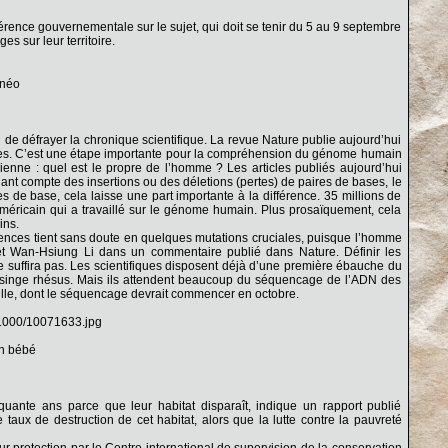
érence gouvernementale sur le sujet, qui doit se tenir du 5 au 9 septembre
s sur leur territoire.
rnéo
de défrayer la chronique scientifique. La revue Nature publie aujourd’hui
s. C’est une étape importante pour la compréhension du génome humain
ienne : quel est le propre de l’homme ? Les articles publiés aujourd’hui
ant compte des insertions ou des déletions (pertes) de paires de bases, le
e base, cela laisse une part importante à la différence. 35 millions de
américain qui a travaillé sur le génome humain. Plus prosaïquement, cela
ins.
érences tient sans doute en quelques mutations cruciales, puisque l’homme
 et Wan-Hsiung Li dans un commentaire publié dans Nature. Définir les
suffira pas. Les scientifiques disposent déjà d’une première ébauche du
 singe rhésus. Mais ils attendent beaucoup du séquencage de l’ADN des
rille, dont le séquencage devrait commencer en octobre.
71000/10071633.jpg
on bébé
ante ans parce que leur habitat disparaît, indique un rapport publié
aux de destruction de cet habitat, alors que la lutte contre la pauvreté