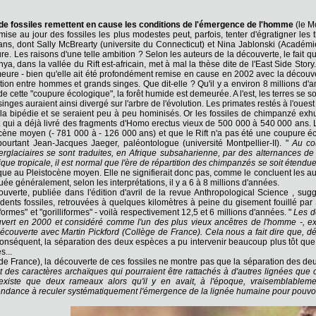
de fossiles remettent en cause les conditions de l'émergence de l'homme
(le M
mise au jour des fossiles les plus modestes peut, parfois, tenter d'égratigner le
ans, dont Sally McBrearty (universite du Connecticut) et Nina Jablonski (Académie
e. Les raisons d'une telle ambition ? Selon les auteurs de la découverte, le fait q
nya, dans la vallée du Rift est-africain, met à mal la thèse dite de l'East Side 
eure - bien qu'elle ait été profondément remise en cause en 2002 avec la découver
ion entre hommes et grands singes. Que dit-elle ? Qu'il y a environ 8 millions d'ann
t de cette "coupure écologique", la forêt humide est demeurée. A l'est, les terres se 
nges auraient ainsi divergé sur l'arbre de l'évolution. Les primates restés à l'oues
 la bipédie et se seraient peu à peu hominisés. Or les fossiles de chimpanzé exh
t qui a déjà livré des fragments d'Homo erectus vieux de 500 000 à 540 000 ans
ocène moyen (- 781 000 à - 126 000 ans) et que le Rift n'a pas été une coupure é
pourtant Jean-Jacques Jaeger, paléontologue (université Montpellier-II). "
Au cou
erglaciaires se sont traduites, en Afrique subsaharienne, par des alternances 
que tropicale, il est normal que l'ère de répartition des chimpanzés se soit étendu
fique au Pleistocène moyen. Elle ne signifierait donc pas, comme le concluent les
uée généralement, selon les interprétations, il y a 6 à 8 millions d'années.
verte, publiée dans l'édition d'avril de la revue Anthropological Science , su
s dents fossiles, retrouvées à quelques kilomètres à peine du gisement fouillé par 
rmes" et "gorilliformes" - voilà respectivement 12,5 et 6 millions d'années. "
Les de
vert en 2000 et considéré comme l'un des plus vieux ancêtres de l'homme -, exp
découverte avec Martin Pickford (Collège de France). Cela nous a fait dire que, d
 conséquent, la séparation des deux espèces a pu intervenir beaucoup plus tôt que 
s...
e France), la découverte de ces fossiles ne montre pas que la séparation des deux 
sent des caractères archaïques qui pourraient être rattachés à d'autres lignées qu
existe que deux rameaux alors qu'il y en avait, à l'époque, vraisemblablement 
ndance à reculer systématiquement l'émergence de la lignée humaine pour pouvoir