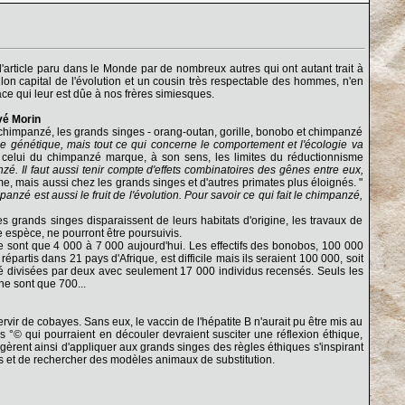
'article paru dans le Monde par de nombreux autres qui ont autant trait à
llon capital de l'évolution et un cousin très respectable des hommes, n'en
 qui leur est dûe à nos frères simiesques.
vé Morin
chimpanzé, les grands singes - orang-outan, gorille, bonobo et chimpanzé
e génétique, mais tout ce qui concerne le comportement et l'écologie va
celui du chimpanzé marque, à son sens, les limites du réductionnisme
. Il faut aussi tenir compte d'effets combinatoires des gênes entre eux,
e, mais aussi chez les grands singes et d'autres primates plus éloignés. "
nzé est aussi le fruit de l'évolution. Pour savoir ce qui fait le chimpanzé,
les grands singes disparaissent de leurs habitats d'origine, les travaux de
me espèce, ne pourront être poursuivis.
ne sont que 4 000 à 7 000 aujourd'hui. Les effectifs des bonobos, 100 000
tis dans 21 pays d'Afrique, est difficile mais ils seraient 100 000, soit
été divisées par deux avec seulement 17 000 individus recensés. Seuls les
ne sont que 700...
ervir de cobayes. Sans eux, le vaccin de l'hépatite B n'aurait pu être mis au
 °© qui pourraient en découler devraient susciter une réflexion éthique,
gèrent ainsi d'appliquer aux grands singes des règles éthiques s'inspirant
es et de rechercher des modèles animaux de substitution.