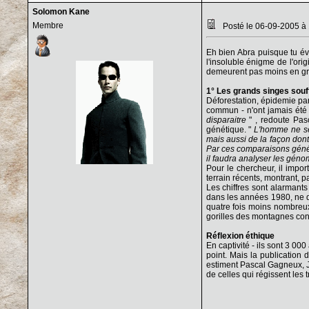
Solomon Kane
Membre
Posté le 06-09-2005 à
Eh bien Abra puisque tu évo
l'insoluble énigme de l'ori
demeurent pas moins en gra
1° Les grands singes souff
Déforestation, épidemie pa
commun - n'ont jamais été 
disparaitre
" , redoute Pa
génétique. "
L'homme ne se 
mais aussi de la façon dont
Par ces comparaisons génétiq
il faudra analyser les gén
Pour le chercheur, il impor
terrain récents, montrant, p
Les chiffres sont alarmants
dans les années 1980, ne d
quatre fois moins nombreux 
gorilles des montagnes conn
Réflexion éthique
En captivité - ils sont 3 00
point. Mais la publication
estiment Pascal Gagneux, Ja
de celles qui régissent les