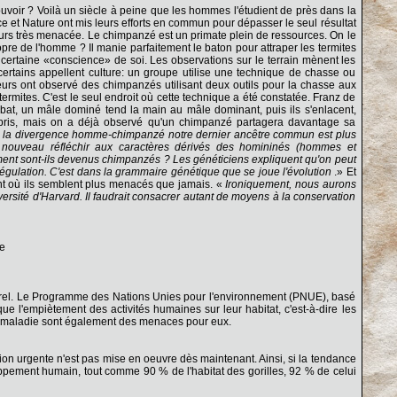
voir ? Voilà un siècle à peine que les hommes l'étudient de près dans la
ce et Nature ont mis leurs efforts en commun pour dépasser le seul résultat
eurs très menacée. Le chimpanzé est un primate plein de ressources. On le
ropre de l'homme ? Il manie parfaitement le baton pour attraper les termites
 certaine «conscience» de soi. Les observations sur le terrain mènent les
certains appellent culture: un groupe utilise une technique de chasse ou
eurs ont observé des chimpanzés utilisant deux outils pour la chasse aux
ermites. C'est le seul endroit où cette technique a été constatée. Franz de
mbat, un mâle dominé tend la main au mâle dominant, puis ils s'enlacent,
mpris, mais on a déjà observé qu'un chimpanzé partagera davantage sa
a divergence homme-chimpanzé notre dernier ancêtre commun est plus
de nouveau réfléchir aux caractères dérivés des homininés (hommes et
t sont-ils devenus chimpanzés ? Les généticiens expliquent qu'on peut
régulation. C'est dans la grammaire génétique que se joue l'évolution
.» Et
nt où ils semblent plus menacés que jamais. «
Ironiquement, nous aurons
ersité d'Harvard. Il faudrait consacrer autant de moyens à la conservation
le
naturel. Le Programme des Nations Unies pour l'environnement (PNUE), basé
e l'empiètement des activités humaines sur leur habitat, c'est-à-dire les
 la maladie sont également des menaces pour eux.
ion urgente n'est pas mise en oeuvre dès maintenant. Ainsi, si la tendance
oppement humain, tout comme 90 % de l'habitat des gorilles, 92 % de celui