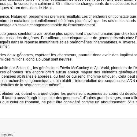
es par le consortium culmine à 35 millions de changements de nucléotides isolés
ques n'aura donc rien de trivial.
mencé. Nature en présente les premiers résultats. Les chercheurs ont constaté q
mbre de mutations potentiellement délétères plus élevé que les rats et les souris
vantage en cas de changement rapide de l'environnement.
 de gènes semblent avoir évolué plus rapidement chez les humains que chez les chi
ité de cascades de gènes. Par ailleurs, une cinquantaine de gènes présents ch
pliqués dans la réponse immunitaire et les phénomènes inflammatoires. A l'invers
eimer.
es deux génomes, espèrent les chercheurs, pourrait donc avoir des implications 
rmi des millions, dont la plupart sont neutres.
publié par Science , les généticiens Edwin McConkey et Ajit Varki, pionniers de
ces génomes "n'a encore offert aucun aperçu majeur des éléments génétiques 
s pensées abstraites élaborées, ou tout ce qui rend l'homme unique" . Cela peut s
 la recherche en génomique a déjà établi : l'interprétation des séquences d'ADN r
 déduites de la séquence elle-même" .
ut étudier où, quand et à quel degré les gènes sont exprimés au cours du dévelop
e. Il faudra aussi élargir le spectre des génomes à d'autres grands singes, pour af
us que celui de l'homme, ne peut être considéré comme un aboutissement. S'ils ne
e met ipso