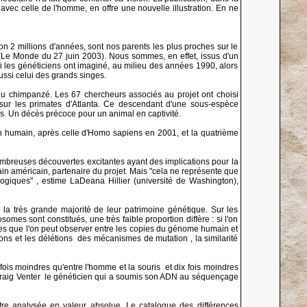
ec celle de l'homme, en offre une nouvelle illustration. En ne
n 2 millions d'années, sont nos parents les plus proches sur le
o (Le Monde du 27 juin 2003). Nous sommes, en effet, issus d'un
i les généticiens ont imaginé, au milieu des années 1990, alors
ssi celui des grands singes.
 du chimpanzé. Les 67 chercheurs associés au projet ont choisi
 sur les primates d'Atlanta. Ce descendant d'une sous-espèce
ans. Un décès précoce pour un animal en captivité.
n humain, après celle d'Homo sapiens en 2001, et la quatrième
breuses découvertes excitantes ayant des implications pour la
main américain, partenaire du projet. Mais "cela ne représente que
logiques" , estime LaDeana Hillier (université de Washington),
la très grande majorité de leur patrimoine génétique. Sur les
es sont constitués, une très faible proportion diffère : si l'on
les que l'on peut observer entre les copies du génome humain et
s et les délétions ­ des mécanismes de mutation ­, la similarité
is moindres qu'entre l'homme et la souris ­ et dix fois moindres
n Craig Venter ­ le généticien qui a soumis son ADN au séquençage
être analysée en valeur absolue. Le catalogue des différences