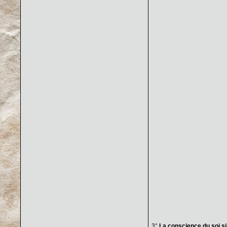
3°
La conscience du soi 