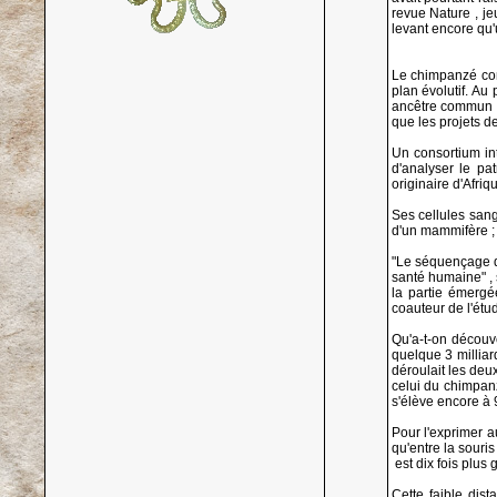
revue Nature , j
levant encore qu'
Le chimpanzé comm
plan évolutif. Au
ancêtre commun qu
que les projets d
Un consortium in
d'analyser le pa
originaire d'Afri
Ses cellules san
d'un mammifère ; 
"Le séquençage d
santé humaine" , s
la partie émergé
coauteur de l'étu
Qu'a-t-on découv
quelque 3 milliar
déroulait les deu
celui du chimpanz
s'élève encore à 
Pour l'exprimer a
qu'entre la souri
­ est dix fois pl
Cette faible dis