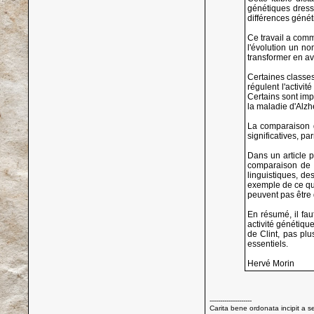
génétiques dressé
différences généti
Ce travail a com
l'évolution un no
transformer en a
Certaines classes
régulent l'activ
Certains sont im
la maladie d'Alzh
La comparaison d
significatives, pa
Dans un article 
comparaison de 
linguistiques, de
exemple de ce que
peuvent pas être
En résumé, il fa
activité génétiqu
de Clint, pas pl
essentiels.
Hervé Morin
--------------------
Carita bene ordonata incipit a s