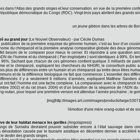
s dans l'Atlas des grands singes et leur conservation, en vue de la première conf
République démocratique du Congo (RDC). Vingt-trois pays abritent des grands singe
un jeune gibbon dans les arbres de Bo
é au grand jour
(Le Nouvel Observateur) - par Cécile Dumas
 publication de la première esquisse du génome humain, c’est au tour d’un cousin 
nome du chimpanzé et la première analyse comparative globale des deux génome
 effet besoin de le comparer pour mieux le cerner. Et répondre à une question anc
ADN de l’homme et du chimpanzé (
Pan troglodytes
) sont identiques à 99%. En ten
96%. Sachant que chacun de ces génomes contient quelque 3 milliards de paires d
omme et le chimpanzé, expliquent les chercheurs du NHGRI, le consortium public 
0 fois plus de différences entre un humain et un chimpanzé qu’entre deux êtres huma
ommuns et de la différence biologique ne fait que commencer. L’essentiel des diff
ifférenciés il y a seulement 6 millions d’années, expliquent Matthew Sanders
 ont fait l’homme est une tache complexe. La comparaison avec le chimpanzé ne 
mbre 2002) et du rat (mars 2004) et d’un brouillon de la séquence de l’ADN du
ang-outan, pour lequel une première version est attendue l’année prochaine ; le go
[img]http://images.art.com/images/products/large/100
l'émotion d'une mère orang-outan et de s
ive de leur habitat menace les gorilles
(Angolapress)
gs de Sumatra devraient pouvoir subsister encore à l’état sauvage dans cinqu
a dévastation causée par le tsunami asiatique en décembre dernier a accéléré le t
 le destin des grands singes.