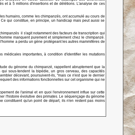
 et à 5 millions d'insertions et de délétions. L'analyse de ces
ue les humains, comme les chimpanzés, ont accumulé au cours de
. Ce qui constitue, en principe, un handicap mais peut aussi se
mpanzés ­ il s'agit notamment des facteurs de transcription qui
ez l'homme manquent purement et simplement chez le chimpanzé.
e, l'homme a perdu un gène protégeant les autres mammifères de
médicales importantes, à condition d'identifier les mutations
 l'étude du génome du chimpanzé, rappellent abruptement que la
qui sous-tendent la bipédie, un gros cerveau, des capacités
embler décevant, poursuivent-ils, "mais ce n'est que le dernier
equiert des informations fonctionnelles sur cet organisme qui ne
pement de l'animal et en quoi l'environnement influe sur cette
finer l'histoire évolutive des primates. Le séquençage du génome
 constituent qu'un point de départ, ils n'en restent pas moins