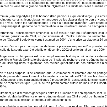
eudi 1er septembre, de la séquence du génome du chimpanzé, et sa comparaison av
un coin du voile sur la grande question : "Qu'est-ce qui fait de nous des humains ?"
un (Pan troglodytes ) et le bonobo (Pan paniscus ), qui ont divergé il y a enviro
 point que certains, iconoclastes, ont proposé de les classer dans le genre Hom
i a vécu, selon les paléontologues, il y a 6 à 8 millions d'années. C'est pourquo
e séquençage du génome de l'homme et de la souris étaient lancés, de décrypter au
ternational ­ principalement américain ­ a été mis sur pied pour séquencer celui
trimoine génétique de Clint, un pensionnaire du Centre national de recherche
que de l'Ouest (P. troglodytes verus ) est mort en 2004, d'une crise cardiaque, à 24 
guines n'en ont pas moins permis de livrer la première séquence d'un primate no
celle de la souris avait été décrite en décembre 2002 et celle du rat en mars 2004.
u génome du chimpanzé est un accomplissement historique qui conduira à de nom
e félicite Francis Collins, le directeur de l'Institut de recherche sur le génome hu
e de l'iceberg dans l'exploration des racines génétiques de nos différences bio
de.
ert ? Sans surprise, il se confirme que le chimpanzé et l'homme ont en partage 
ds de paires de bases formant la trame de la double hélice d'ADN dont les chromosom
x séquences, elles seraient identiques à presque 99 %. Les substitutions ponctuel
é ne représentent que 1,23 %. Si l'on prend comme critère de mesure les insertion
96 %.
utrement, les différences génétiques entre les humains et les chimpanzés sont 60 fo
s et le rat. Mais la différence entre le génome du primate Clint et celui de l'humai
us grande que celle existant entre deux génomes humains.
tance génétique entre homme et chimpanzé n'est que relative. Elle peut aussi 