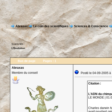
Abrasax
Le coin des scientifiques
Sciences & Conscience
Sujets liés :
L'Evolution
Bas de page
Pages :
1
Abraxas
Membre du conseil
Posté le 04-09-2005 à
Citation :
L'ADN du chimpa
LE MONDE | 01.0
Charles darwin f
avait pourtant ra