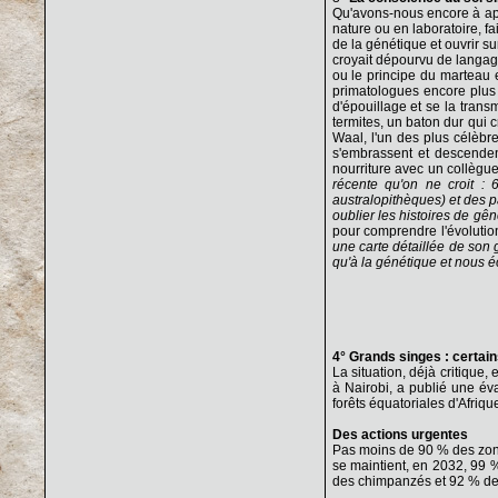
Qu'avons-nous encore à app
nature ou en laboratoire, f
de la génétique et ouvrir s
croyait dépourvu de langage 
ou le principe du marteau 
primatologues encore plus 
d'épouillage et se la tran
termites, un baton dur qui 
Waal, l'un des plus célèbr
s'embrassent et descende
nourriture avec un collègue 
récente qu'on ne croit : 
australopithèques) et des
oublier les histoires de gê
pour comprendre l'évolutio
une carte détaillée de son 
qu'à la génétique et nous éc
4° Grands singes : certain
La situation, déjà critiqu
à Nairobi, a publié une év
forêts équatoriales d'Afriq
Des actions urgentes
Pas moins de 90 % des zones
se maintient, en 2032, 99 %
des chimpanzés et 92 % de 