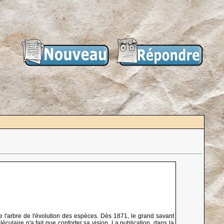
 l'arbre de l'évolution des espèces. Dès 1871, le grand savant
culaire n'a fait que conforter sa vision. La publication, dans la