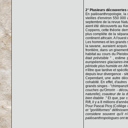
2° Plusieurs découvertes 
En paléoanthropologie, la 
vieilles d'environ 550 000 
septembre de la revue Natur
aient été découverts au Ke
Coppens, cette théorie dem
plus complète de la séparat
continent africain. A l'oues
Les hommes et les grands si
la savane, auraient acquis
frontière, dans un gisemen
habitat au cours du Pleist
était prévisible
" , estime 
européennes glaciaires-int
période plus humide en Afri
n'être que tardive et spéci
depuis leur divergence - sit
Cependant, une autre décou
cohabité. En effet, d'autre
grands singes - "chimpanzifo
couches qu'Orrorin - décou
naturelle), coauteur de la 
bien établie
." Et que, par
Rift, il y a 8 millions d'année
Pour Pascal Picq (Collège d
et "gorilliformes'' définis
considere souvent qu'il n'
paléoanthropologues ont te