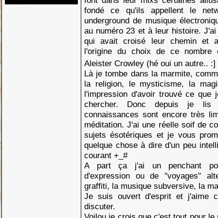
font dans leur mixs certaines allu
fondé ce qu'ils appellent le ne
underground de musique électroniqu
au numéro 23 et à leur histoire. J'a
qui avait croisé leur chemin et
l'origine du choix de ce nombre e
Aleister Crowley (hé oui un autre.. :]
Là je tombe dans la marmite, comme
la religion, le mysticisme, la mag
l'impression d'avoir trouvé ce que 
chercher. Donc depuis je li
connaissances sont encore très limi
méditation. J'ai une réelle soif de 
sujets ésotériques et je vous prom
quelque chose à dire d'un peu intel
courant +_#
A part ça j'ai un penchant po
d'expression ou de "voyages" alte
graffiti, la musique subversive, la m
Je suis ouvert d'esprit et j'aime 
discuter.
Voilou je crois que c'est tout pour l