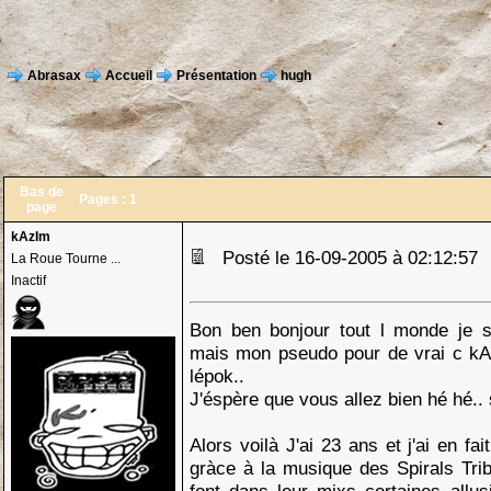
Abrasax
Accueil
Présentation
hugh
Bas de
Pages :
1
page
kAzIm
Posté le 16-09-2005 à 02:12:5
La Roue Tourne ...
Inactif
Bon ben bonjour tout l monde je s
mais mon pseudo pour de vrai c kAz
lépok..
J'éspère que vous allez bien hé hé..
Alors voilà J'ai 23 ans et j'ai en fai
gràce à la musique des Spirals Tr