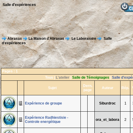
Salle d'expériences
Abrasax
La Maison d'Abraxas
Le Laboratoire
Salle
d'expériences
Pages :
1
Tous
|
L'atelier
|
Salle de Témoignages
|
Salle d'expé
Dern.
Sujet
Auteur
Rép.
page
Expérience de groupe
Siburdroc
1
Expérience Radhiestisie -
ora_et_labora
2
Controle energétique