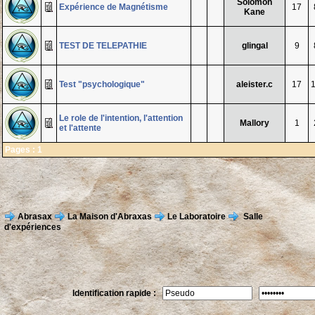
Solomon
Expérience de Magnétisme
17
Kane
TEST DE TELEPATHIE
glingal
9
Test "psychologique"
aleister.c
17
Le role de l'intention, l'attention
Mallory
1
et l'attente
Pages :
1
Abrasax
La Maison d'Abraxas
Le Laboratoire
Salle
d'expériences
Identification rapide :