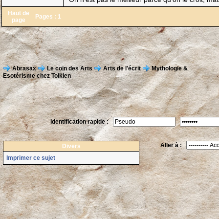
Haut de
Pages :
1
page
Abrasax
Le coin des Arts
Arts de l'écrit
Mythologie &
Esotérisme chez Tolkien
Identification rapide :
Aller à :
Divers
Imprimer ce sujet