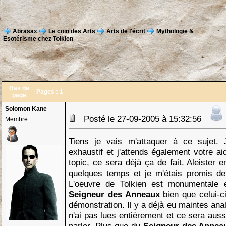
Abrasax
Le coin des Arts
Arts de l'écrit
Mythologie &
Esotérisme chez Tolkien
Bas de
Pages :
1
page
Solomon Kane
Posté le 27-09-2005 à 15:32:56
Membre
Tiens je vais m'attaquer à ce sujet.
exhaustif et j'attends également votre ai
topic, ce sera déjà ça de fait. Aleister e
quelques temps et je m'étais promis d
L'oeuvre de Tolkien est monumentale 
Seigneur des Anneaux
bien que celui-c
démonstration. Il y a déjà eu maintes ana
n'ai pas lues entièrement et ce sera auss