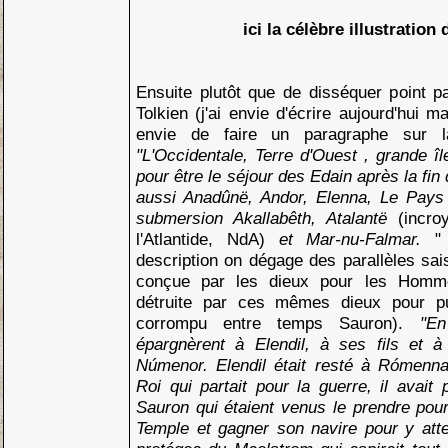
ici la célèbre illustration
Ensuite plutôt que de disséquer point par
Tolkien (j'ai envie d'écrire aujourd'hui mai
envie de faire un paragraphe sur 
"L'Occidentale, Terre d'Ouest , grande îl
pour être le séjour des Edain après la fi
aussi Anadûnë, Andor, Elenna, Le Pays d
submersion Akallabêth, Atalantë
(incro
l'Atlantide, NdA)
et Mar-nu-Falmar.
"
description on dégage des parallèles sais
conçue par les dieux pour les Homme
détruite par ces mêmes dieux pour p
corrompu entre temps Sauron).
"En
épargnèrent à Elendil, à ses fils et 
Númenor. Elendil était resté à Rómenna
Roi qui partait pour la guerre, il avait 
Sauron qui étaient venus le prendre pour 
Temple et gagner son navire pour y atte