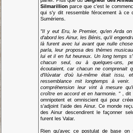
parler. Plus que du
Seigneur des Anne
Silmarillion
parce que c'est le commenc
qui s'y dit ressemble férocement à ce d
Sumériens.
"Il y eut Eru, le Premier, qu'en Arda on 
d'abord les Ainur, les Bénis, qu'il engend
là furent avec lui avant que nulle chose 
parla, leur proposa des thèmes musicaux
lui et il en fut heureux. Un long temps s
chacun seul, ou à quelques-uns, pe
écoutaient, car chacun ne comprenait qu
d'Ilúvatar d'où lui-même était issu, 
ressemblance mit longtemps à venir. 
compréhension leur vint à mesure qu'il
croître en accord et en harmonie. "
, dit
omnipotent et omniscient qui pour cré
s'adjoint l'aide des Ainur. Ce monde reç
des Ainur descendirent le façonner sel
furent les Valar.
Rien qu'avec ce postulat de base on 