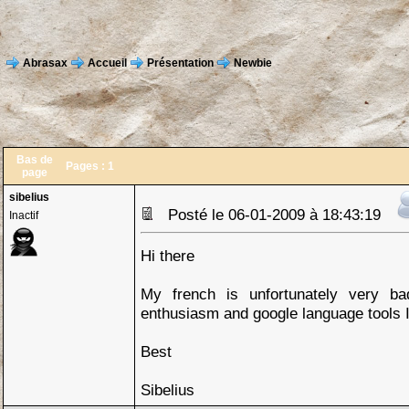
Abrasax
Accueil
Présentation
Newbie
Bas de
Pages :
1
page
sibelius
Posté le 06-01-2009 à 18:43:19
Inactif
Hi there
My french is unfortunately very bad
enthusiasm and google language tools I
Best
Sibelius