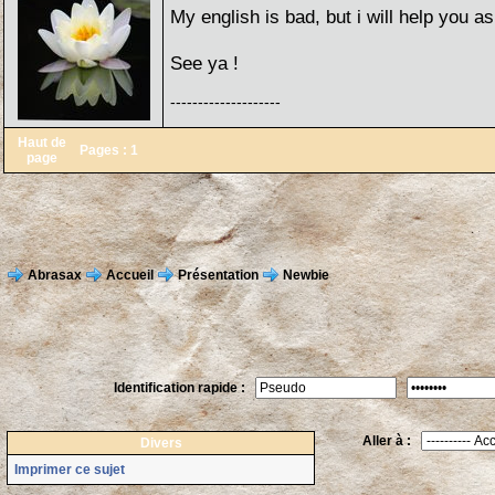
My english is bad, but i will help you as 
See ya !
--------------------
Haut de
Pages :
1
page
Abrasax
Accueil
Présentation
Newbie
Identification rapide :
Aller à :
Divers
Imprimer ce sujet