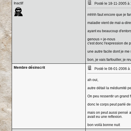
Inactif
Posté le 18-11-2005 à
mhhh faut encore que je farf
maladie vient de mal-a-dire,
ayant eu beaucoup d'entorses
genous = je-nous
c'est donc l'expression de p
une autre facile dont je me 
bon, je vais farfouiller, je 
Membre désinscrit
Posté le 08-01-2006 à
ah oui,
autre détail la médiumité p
On peu ressentir un grand f
donc le corps peut parlé de
mais on peut aussi pensé au
avait eu une reflexion.
bon voilà bonne nuit