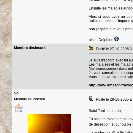
Ensuite les émotions se rép
Ensuite les maladies autod
Alors si vous avez un peti
antibiotiques ou n'importe q
bon j'espère que vous prend
bisou Delphine
Membre désinscrit
Posté le 27-10-2005 à
Je suis d'accord avec toi a.s
Les malaises et les maladie
Malheureusement dans notre 
Je vous conseille un bouqui
Vous le trouverez entre autr
http://www.amazon.fr/exe
Sol
Membre du conseil
Posté le 28-10-2005 à
Salut Tout le monde,
Tu as bien raison de souleve
de désespoir le jour où on
La médecine officielle fait