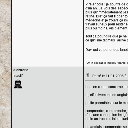
Pire encore : je souffre de 
d'un an. Je vois des espèc
plus qu'immédiatement j'es
rétine. Bref ça fait flippe
médecins et je trouve ça i
travail sur eux pour rester 
plus ou moins. Visiblement l
Tout ça pour dire que je ne
ce qu'il me dit mais j'arriv
Dav, qui va porter des lune
--------------------
"On n'est pas le meilleur parce qu
aleister.c
Inactif
Posté le 11-01-2006 à
bon, en ce qui concerne le 
et, effectivement, en anglais
petite parenthèse sur le mo
comprendre, com-prendre, s
c'est une conception imagé
enfin un truc tres intelectuel
en anglais, comprendre se 