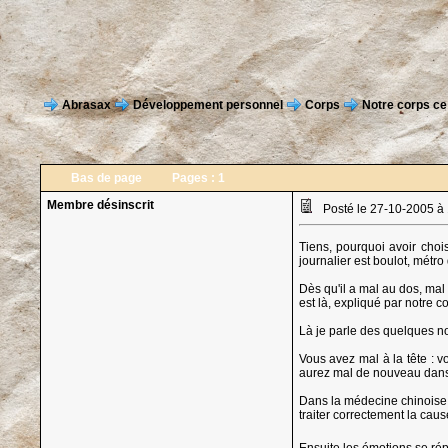
Abrasax
Développement personnel
Corps
Notre corps ce
Bas de page
Pages :
1
Membre désinscrit
Posté le 27-10-2005 à
Tiens, pourquoi avoir choi
journalier est boulot, métro
Dès qu'il a mal au dos, mal
est là, expliqué par notre c
Là je parle des quelques no
Vous avez mal à la tête : 
aurez mal de nouveau dans
Dans la médecine chinoise 
traiter correctement la caus