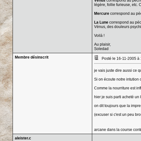
Vénus
correspond au péché 
légère, follie furieuse, etc
Mercure
correspond au péc
La Lune
correspond au péch
Vénus, des douleurs psychiqu
Voilà !
Au plaisir,
Soledad
Membre désinscrit
Posté le 16-11-2005 à
je vais juste dire aussi ce
Si on écoute notre intution 
Comme la nourriture est inf
hier je suis parti acheté un
on dit toujours que la impre
(excuser si c'est un peu br
arcane dans la course cont
aleister.c