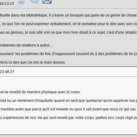
 18:13:10
ouille dans ma bibliothèque, il y traine un bouquin qui parle de ce genre de choses,
 ce que l'on ne peut exprimer verbalement, on le somatise pour le dire avec son corp
 au genous, je suis allé voir ce que mon livre disait à ce sujet: c'est d'une simplic
roblemes de relations à autrui...
souvient: les problèmes de foie (l'organe)sont souvent du à des problèmes de foi (sp
reviens ici des que j'ai mis la main dessus
 23:48:27
eut se revellé de manière physique avec le corps.
roid ou un sentiment d'inquitude quand on sent que quelqu'un qu'on apprécie vas p
 manière autre que parce qu'il est malade ou quoi il sait avant que nous ce qui vas
 expériences de nos vie qui sont revelé par notre corps. parfois nos corps régit a