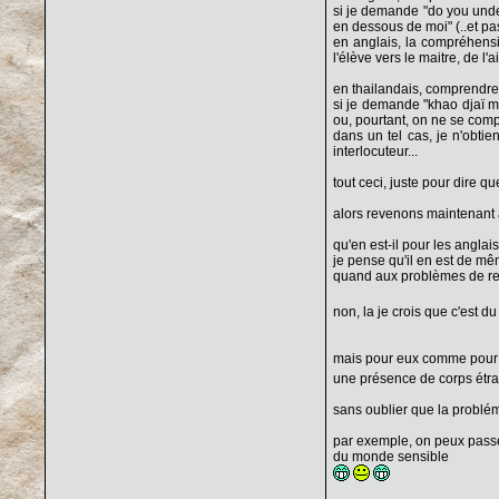
si je demande "do you unde
en dessous de moi" (..et pas
en anglais, la compréhensi
l'élève vers le maitre, de l'
en thailandais, comprendre s
si je demande "khao djaï ma
ou, pourtant, on ne se comp
dans un tel cas, je n'obti
interlocuteur...
tout ceci, juste pour dire 
alors revenons maintenant 
qu'en est-il pour les anglai
je pense qu'il en est de m
quand aux problèmes de rela
non, la je crois que c'est du
mais pour eux comme pour 
une présence de corps étra
sans oublier que la probléma
par exemple, on peux passer
du monde sensible