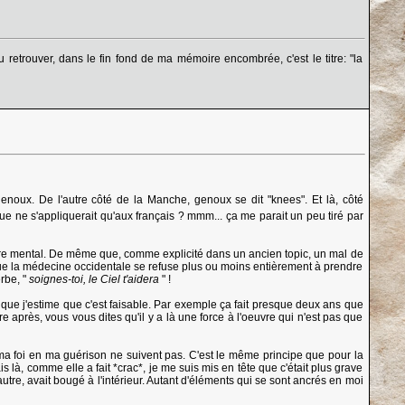
u retrouver, dans le fin fond de ma mémoire encombrée, c'est le titre: "la
enoux. De l'autre côté de la Manche, genoux se dit "knees". Et là, côté
e ne s'appliquerait qu'aux français ? mmm... ça me parait un peu tiré par
re mental. De même que, comme explicité dans un ancien topic, un mal de
que la médecine occidentale se refuse plus ou moins entièrement à prendre
rbe, "
soignes-toi, le Ciel t'aidera
" !
s que j'estime que c'est faisable. Par exemple ça fait presque deux ans que
après, vous vous dites qu'il y a là une force à l'oeuvre qui n'est pas que
a foi en ma guérison ne suivent pas. C'est le même principe que pour la
à, comme elle a fait *crac*, je me suis mis en tête que c'était plus grave
re, avait bougé à l'intérieur. Autant d'éléments qui se sont ancrés en moi