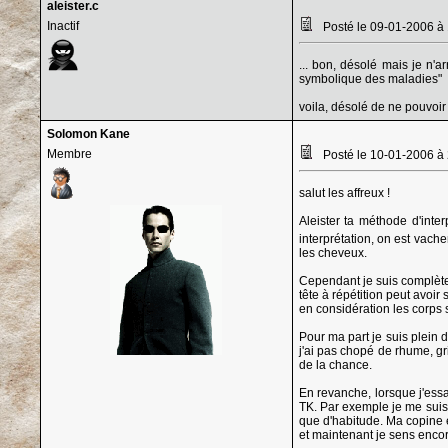
aleister.c
Inactif
Posté le 09-01-2006 à
... bon, désolé mais je n'a
symbolique des maladies"
voila, désolé de ne pouvoir f
Solomon Kane
Membre
Posté le 10-01-2006 à
salut les affreux !
Aleister ta méthode d'inte
interprétation, on est vac
les cheveux.
Cependant je suis complète
tête à répétition peut avo
en considération les corps 
Pour ma part je suis plein 
j'ai pas chopé de rhume, gr
de la chance.
En revanche, lorsque j'ess
TK. Par exemple je me suis 
que d'habitude. Ma copine e
et maintenant je sens encor