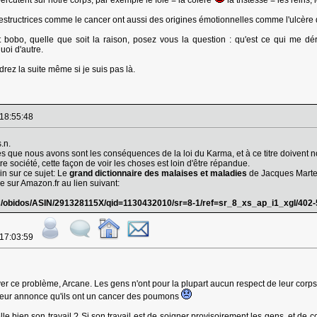
ercutent sur notre corps, par exemple le foie = la colère
la tristesse = les reins
estructrices comme le cancer ont aussi des origines émotionnelles comme l'ulcère 
t bobo, quelle que soit la raison, posez vous la question : qu'est ce qui me dér
uoi d'autre.
rez la suite même si je suis pas là.
 18:55:48
.n.
s que nous avons sont les conséquences de la loi du Karma, et à ce titre doivent n
société, cette façon de voir les choses est loin d'être répandue.
n sur ce sujet: Le
grand dictionnaire des malaises et maladies
de Jacques Marte
e sur Amazon.fr au lien suivant:
c/obidos/ASIN/291328115X/qid=1130432010/sr=8-1/ref=sr_8_xs_ap_i1_xgl/402
 17:03:59
r ce problème, Arcane. Les gens n'ont pour la plupart aucun respect de leur corps, et
 leur annonce qu'ils ont un cancer des poumons
-elle bien son travail ? Si son travail est de soigner provisoirement les gens, et d