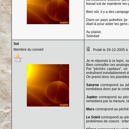
travail est de maintenir le
Bien sûr, il y a des campagn
Dans un pays autrefois (je
était là pour aider les gen
Au plaisir,
Soledad
Sol
Membre du conseil
Posté le 29-10-2005 à
Je re-réponds à ce topic, su
Bien connaître ces analogi
Par "péchés capitaux", on 
entraînent inévitablement 
On prend donc les planètes 
Saturne
correspond au péc
remédiera donc par le contra
Jupiter
correspond au péch
remédiera par la mesure, l
Mars
correspond au péché d
Le Soleil
correspond au péch
problèmes de coeurs : infarc