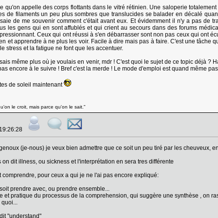
ce qu'on appelle des corps flottants dans le vitré rétinien. Une saloperie totalement 
es de filaments un peu plus sombres que translucides se balader en décalé quand 
saie de me souvenir comment c'était avant eux. Et évidemment il n'y a pas de trai
r tous les gens qui en sont affublés et qui crient au secours dans des forums médi
mpressionnant. Ceux qui ont réussi à s'en débarrasser sont non pas ceux qui ont é
zen et apprendre à ne plus les voir. Facile à dire mais pas à faire. C'est une tâche
e stress et la fatigue ne font que les accentuer.
 sais même plus où je voulais en venir, mdr ! C'est quoi le sujet de ce topic déjà ?
e pas encore à le suivre ! Bref c'est la merde ! Le mode d'emploi est quand même pas 
ttes de soleil maintenant
'on le croit, mais parce qu'on le sait."
 19:26:28
genoux (je-nous) je veux bien admettre que ce soit un peu tiré par les cheuveux, en 
 on dit illness, ou sickness et l'interprétation en sera tres différente
t comprendre, pour ceux a qui je ne l'ai pas encore expliqué:
oit prendre avec, ou prendre ensemble...
e et pratique du processus de la comprehension, qui suggère une synthèse , on ra
 quoi...
dit "understand"