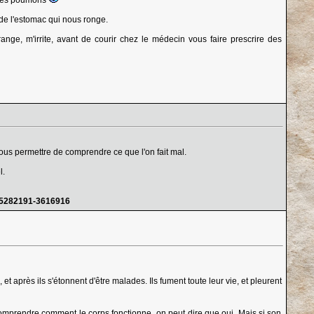
, les poumons
de l'estomac qui nous ronge.
ange, m'irrite, avant de courir chez le médecin vous faire prescrire des
ous permettre de comprendre ce que l'on fait mal.
l.
-5282191-3616916
 après ils s'étonnent d'être malades. Ils fument toute leur vie, et pleurent
e comprendre comment le corps fonctionne, on peut dire que oui. Mais si son