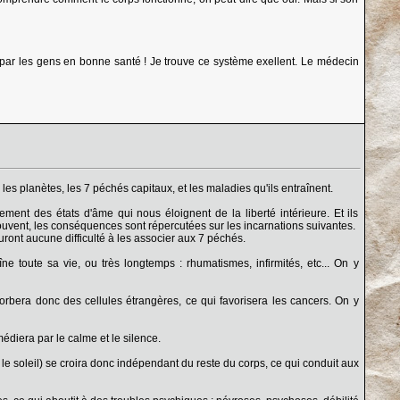
 par les gens en bonne santé ! Je trouve ce système exellent. Le médecin
 les planètes, les 7 péchés capitaux, et les maladies qu'ils entraînent.
ent des états d'âme qui nous éloignent de la liberté intérieure. Et ils
uvent, les conséquences sont répercutées sur les incarnations suivantes.
ront aucune difficulté à les associer aux 7 péchés.
e toute sa vie, ou très longtemps : rhumatismes, infirmités, etc... On y
rbera donc des cellules étrangères, ce qui favorisera les cancers. On y
édiera par le calme et le silence.
 le soleil) se croira donc indépendant du reste du corps, ce qui conduit aux