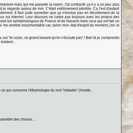
indolore mais qui me parasite la vision. J'ai contracté ça il y a un peu plus
je regarde autour de moi. C'était extrêmement pénible. Ca l'est d'autant
tement. Il faut juste surveiller que ça n'évolue pas en décollement de la
caux sur internet. Leur discours ne cadre pas toujours avec les propos des
cumé les ophtalmologues de France et de Navarre mais ceux qui ont fait un
 qui me semble insurmontable car, selon mon état d'esprit du moment, j'en ai
 Ha oui "le corps, ce grand bavard qu'on n'écoute pas" ! Bah là je comprends
évident...
ce qui concerne l'éthymologie du mot "maladie" j'insiste...
ssemble des choses...