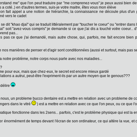
rstand me" que l'on peut traduire par "me comprenez-vous" je peux aussi bien de
 a coté..) en d'autres termes, suis-je votre maitre, êtes vous mon élève
on fait appel a une notion de hiérarchie, la connaissance ne découle plus d'un 
ainé vers le cadet
e dit "khao djaï" qui se traduit littéralement par "toucher le coeur" ou "entrer dans 
ï" soit "avez-vous compris" je demande si ce que j'ai dis a touché votre coeur... d
rend pas...
ens pas ce que j'ai demandé, mais autre chose, qui, parfois, me fait encore bien 
que nos manières de penser et d'agir sont conditionnées (aussi et surtout, mais pas 
a notre problème, notre corps nous parle avec nos maladies...
s?
ême pour eux, mais que chez-eux, le secret est encore mieux gardé
tions a autrui, peut-être l'expriment-ils par un autre moyen que le genous???
 délire
nous, un probleme bucco dentaire est a mettre en relation avec un probleme de
ngers dans le vitré
) est a mettre en relation avec ce que l'on peux, ou ce que l'
tique fonctionne dans les 2sens... parfois, c'est le problème physique qui est la en 
 énormément de temps devant l'écran de son ordinateur, ce qui altère la vue, et on