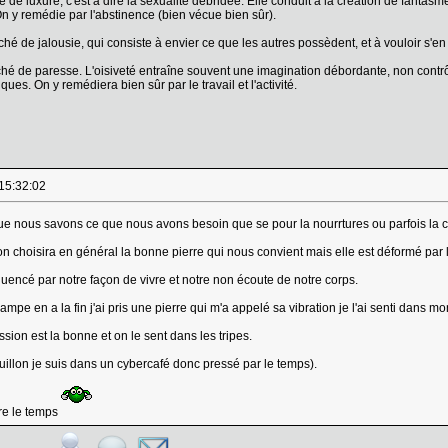
de luxure, c'est à dire la sexualité débridée. Elle conduit à la création de fantasm
. On y remédie par l'abstinence (bien vécue bien sûr).
hé de jalousie, qui consiste à envier ce que les autres possèdent, et à vouloir s'
é de paresse. L'oisiveté entraîne souvent une imagination débordante, non contr
es. On y remédiera bien sûr par le travail et l'activité.
 15:32:02
 que nous savons ce que nous avons besoin que se pour la nourrtures ou parfois la c
on choisira en général la bonne pierre qui nous convient mais elle est déformé par 
luencé par notre façon de vivre et notre non écoute de notre corps.
 lampe en a la fin j'ai pris une pierre qui m'a appelé sa vibration je l'ai senti dans
ssion est la bonne et on le sent dans les tripes.
ouillon je suis dans un cybercafé donc pressé par le temps).
re le temps