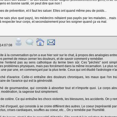
s gens en bonne santé, on peut dire que non !
es de prévention, et il faut les saluer. Elles ont quand même peu de poids...
 ne sais plus quel pays), les médecins nétaient pas payés par les malades... mais
s à respecter leur corps, et secondairement pour les soigner quand ça va mal.
 14:07:08
ite à la conversation qu'on a eue hier soir sur le chat, à propos des analogies entre
es permet de mieux cerner les douleurs, et de savoir comment y remédier.
ne l'entend pas au sens catholique du terme bien sûr. Ces "péchés" sont simplem
des problèmes physiques, mais pas forcément dans la même incarnation. Le plus so
une par une, en commençant par la plus lente. Ceux qui ont étudié l'astrologie n'au
hé d'avarice. Celle-ci entraîne des douleurs chroniques, les maux que l'on traîn
ire de l'avarice qui est la générosité.
é de gourmandise, qui consiste à absorber tout et n'importe quoi. Le corps abso
a modération, la sagesse tout simplement.
e colère. Ce qui entraîne les chocs violents, les blessures, les accidents. On y rem
é d'orgueil, qui consiste à se croire différent des autres. Le coeur (représenté par
tus, crises cardiaques, souffles au coeur, etc... On y remédie par l'humilité.