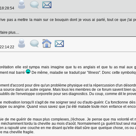
 18:28:54
rrive pas a mettre la main sur ce bouquin dont je vous ai parlé, tout ce que j'ai p
aire plus....
 22:14:22
rprétation elle est sympa mais imagine que tu es anglais et que tu as mal aux g
hement mal barré
De même, maladie se traduit par "illness". Donc cette symboliqu
ment d'accord pour dire qu'un problème physique est la répercussion d'un désord
ir sa source dans un autre organe. Mais tous les membres de ce forum savent bien 
subtils de l'enveloppe corporelle pour ses diagnostics. Du coup, comme dit le prove
de motivation lorsqu'il s'agit de me soigner seul ou d'auto-guérir. Ca fonctionne dè
ippe ou angine. Quand vous savez que j'ai été malade toute mon enfance et encore 
aie de me guérir de maux plus complexes, j'échoue. Je pense que ma volonté et m
méchamment tordu la cheville au mois d'août. Normalement ça guérit tout seul mais l
n a rajouté une couche en me disant qu'elle était sûre que quelque chose, os ou aut
e ma cheville fragile.