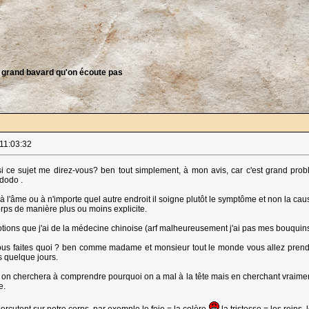
 grand bavard qu'on écoute pas
 11:03:32
si ce sujet me direz-vous? ben tout simplement, à mon avis, car c'est grand pr
 dodo .
 à l'âme ou à n'importe quel autre endroit il soigne plutôt le symptôme et non la c
orps de manière plus ou moins explicite.
tions que j'ai de la médecine chinoise (arf malheureusement j'ai pas mes bouquins
vous faites quoi ? ben comme madame et monsieur tout le monde vous allez prendr
 quelque jours.
on cherchera à comprendre pourquoi on a mal à la tête mais en cherchant vraimen
e.