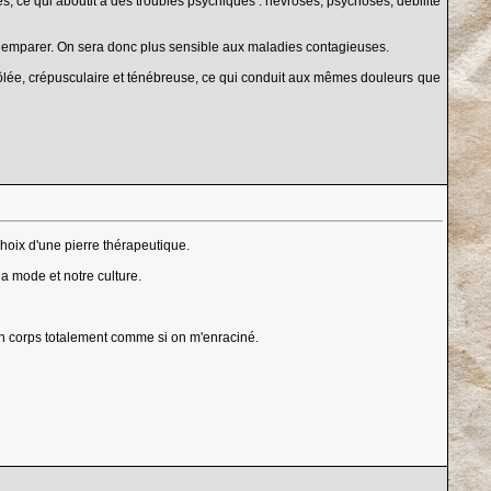
es, ce qui aboutit à des troubles psychiques : névroses, psychoses, débilité
en emparer. On sera donc plus sensible aux maladies contagieuses.
ôlée, crépusculaire et ténébreuse, ce qui conduit aux mêmes douleurs que
hoix d'une pierre thérapeutique.
la mode et notre culture.
 mon corps totalement comme si on m'enraciné.