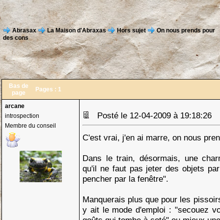
Abrasax
La Maison d'Abraxas
Hors sujet
On nous prends pour
des cons
Bas de
Pages :
1
page
arcane
Posté le 12-04-2009 à 19:18:26
introspection
Membre du conseil
C'est vrai, j'en ai marre, on nous pre
Dans le train, désormais, une cha
qu'il ne faut pas jeter des objets pa
pencher par la fenêtre".
Manquerais plus que pour les pissoir
y ait le mode d'emploi : "secouez vo