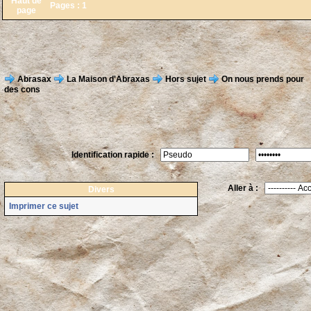
Haut de
Pages :
1
page
Abrasax
La Maison d'Abraxas
Hors sujet
On nous prends pour
des cons
Identification rapide :
Aller à :
Divers
Imprimer ce sujet