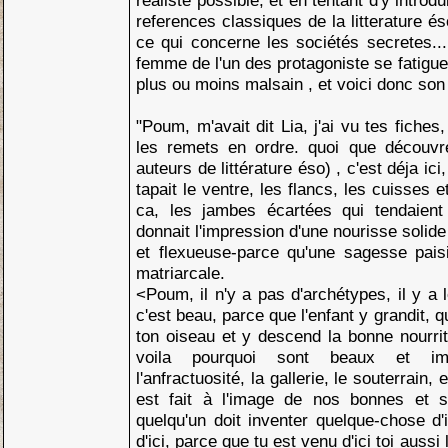
réaliste possible, et en tentant d'y introd
references classiques de la litterature és
ce qui concerne les sociétés secretes..
femme de l'un des protagoniste se fatigue 
plus ou moins malsain , et voici donc son
"Poum, m'avait dit Lia, j'ai vu tes fiches
les remets en ordre. quoi que découvre
auteurs de littérature éso) , c'est déja ici
tapait le ventre, les flancs, les cuisses 
ca, les jambes écartées qui tendaient
donnait l'impression d'une nourisse solide e
et flexueuse-parce qu'une sagesse paisibl
matriarcale.
<Poum, il n'y a pas d'archétypes, il y a 
c'est beau, parce que l'enfant y grandit, qu
ton oiseau et y descend la bonne nourrit
voila pourquoi sont beaux et imp
l'anfractuosité, la gallerie, le souterrain,
est fait à l'image de nos bonnes et s
quelqu'un doit inventer quelque-chose d'im
d'ici, parce que tu est venu d'ici toi aussi 