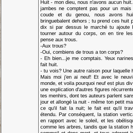
Huit - mon dieu, nous n'avons aucun huit..
jambes ne comptent pas pour un mais 
coude et du genou, nous avons hui
bringuebalent dehors ; tu prend ces huit p
dix si par dessus le marché tu ajoute l
tourner autour du corps, on en tire l
pense aux trous.
-Aux trous?
-Oui, combiens de trous a ton corps?
- Eh bien...je me comptais. Yeux narines
fait huit.
- tu vois? Une autre raison pour laquelle
Mais moi j'en ai neuf! Et avec le neuvi
monde, et voila pourquoi neuf est plus div
une explication d'autres figures récurren
tes menhirs, dont tes auteurs parlent san
jour et allongé la nuit - même ton petit m
ce qu'il fait la nuit; le fait est qu'il tr
étendu. Par conséquent, la station vertic
en rapport avec le soleil, et les obélisq
comme les arbres, tandis que la station ho