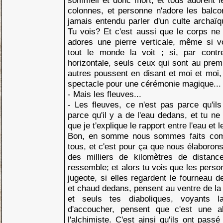
sommeil et donc mort, et tous adorent l
colonnes, et personne n'adore les balco
jamais entendu parler d'un culte archaï
Tu vois? Et c'est aussi que le corps ne 
adores une pierre verticale, même si v
tout le monde la voit ; si, par cont
horizontale, seuls ceux qui sont au premi
autres poussent en disant et moi et moi,
spectacle pour une cérémonie magique...
- Mais les fleuves...
- Les fleuves, ce n'est pas parce qu'il
parce qu'il y a de l'eau dedans, et tu 
que je t'explique le rapport entre l'eau et l
Bon, en somme nous sommes faits com
tous, et c'est pour ça que nous élaboro
des milliers de kilomètres de distanc
ressemble; et alors tu vois que les perso
jugeote, si elles regardent le fourneau de
et chaud dedans, pensent au ventre de la 
et seuls tes diaboliques, voyants l
d'accoucher, pensent que c'est une a
l'alchimiste. C'est ainsi qu'ils ont pass