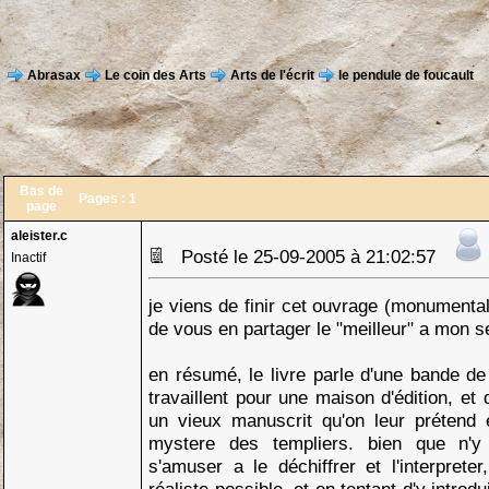
Abrasax
Le coin des Arts
Arts de l'écrit
le pendule de foucault
Bas de
Pages :
1
page
aleister.c
Posté le 25-09-2005 à 21:02:57
Inactif
je viens de finir cet ouvrage (monumenta
de vous en partager le "meilleur" a mon s
en résumé, le livre parle d'une bande de 
travaillent pour une maison d'édition, et
un vieux manuscrit qu'on leur prétend 
mystere des templiers. bien que n'y 
s'amuser a le déchiffrer et l'interprete