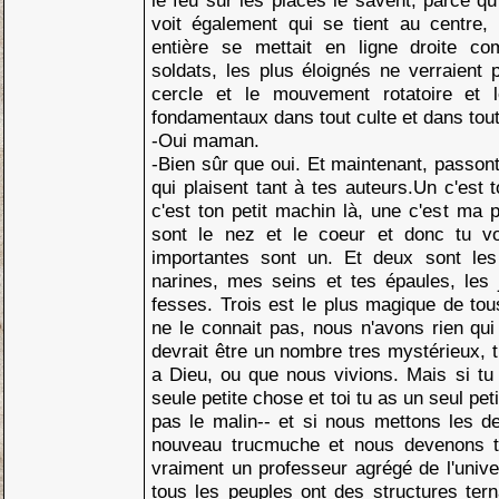
le feu sur les places le savent, parce qu
voit également qui se tient au centre, 
entière se mettait en ligne droite 
soldats, les plus éloignés ne verraient p
cercle et le mouvement rotatoire et l
fondamentaux dans tout culte et dans tout 
-Oui maman.
-Bien sûr que oui. Et maintenant, passo
qui plaisent tant à tes auteurs.Un c'est 
c'est ton petit machin là, une c'est ma p
sont le nez et le coeur et donc tu v
importantes sont un. Et deux sont les 
narines, mes seins et tes épaules, les 
fesses. Trois est le plus magique de to
ne le connait pas, nous n'avons rien qui 
devrait être un nombre tres mystérieux, t
a Dieu, ou que nous vivions. Mais si tu y
seule petite chose et toi tu as un seul petit
pas le malin-- et si nous mettons les d
nouveau trucmuche et nous devenons tro
vraiment un professeur agrégé de l'unive
tous les peuples ont des structures terna