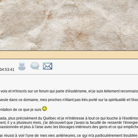
 04:53:41
e vois et m'inscris sur un forum qui parle d'ésotérisme, et je suis tellement reconnai
seule dans ce domaine, mes proches n'étant pas très porté sur la spiritualité et l'éso
entation de ce que je suis
nada, plus précisément du Québec et je m'intéresse à tout ce qui touche à l'ésotér
nt, il y a plusieurs mois, j'ai découvert que j'avais la faculté de ressentir l'énergie
 passionnée et plus à l'aise avec les blocages intérieurs des gens et ce qui empêch
ai réussi à voir l'une de mes vies antérieures, ce qui m'a particulièrement troublée