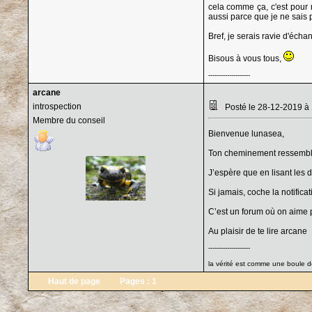
cela comme ça, c'est pour
aussi parce que je ne sais 
Bref, je serais ravie d'éch
Bisous à vous tous,
--------------------
arcane
introspection
Posté le 28-12-2019 à
Membre du conseil
Bienvenue lunasea,
Ton cheminement ressemble
J’espère que en lisant les di
Si jamais, coche la notifica
C’est un forum où on aime 
Au plaisir de te lire arcane
--------------------
la vérité est comme une boule de
Haut de page
Pages :
1