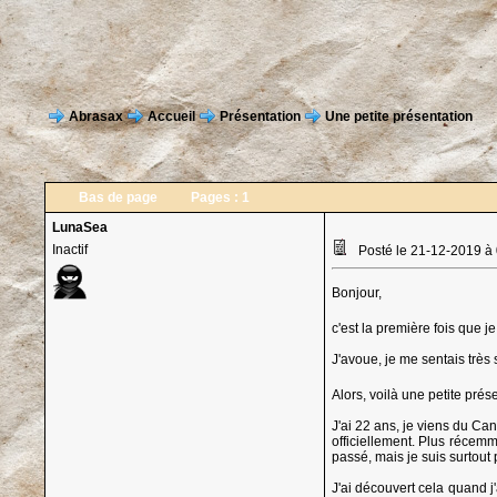
Abrasax
Accueil
Présentation
Une petite présentation
Bas de page
Pages :
1
LunaSea
Inactif
Posté le 21-12-2019 à
Bonjour,
c'est la première fois que j
J'avoue, je me sentais très 
Alors, voilà une petite prés
J'ai 22 ans, je viens du Ca
officiellement. Plus récemme
passé, mais je suis surtout
J'ai découvert cela quand j'