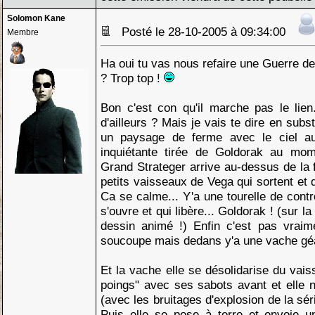
Solomon Kane
Posté le 28-10-2005 à 09:34:00
Membre
Ha oui tu vas nous refaire une Guerre 
? Trop top !
Bon c'est con qu'il marche pas le lien
d'ailleurs ? Mais je vais te dire en subs
un paysage de ferme avec le ciel a
inquiétante tirée de Goldorak au mo
Grand Strateger arrive au-dessus de la f
petits vaisseaux de Vega qui sortent et 
Ca se calme... Y'a une tourelle de contro
s'ouvre et qui libère... Goldorak ! (sur 
dessin animé !) Enfin c'est pas vraim
soucoupe mais dedans y'a une vache géa
Et la vache elle se désolidarise du vaiss
poings" avec ses sabots avant et elle 
(avec les bruitages d'explosion de la sé
Puis elle se pose à terre et envoie 