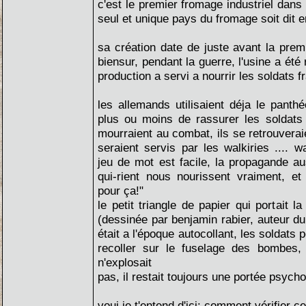
c'est le premier fromage industriel dans l
seul et unique pays du fromage soit dit 
sa création date de juste avant la prem
biensur, pendant la guerre, l'usine a été 
production a servi a nourrir les soldats fr
les allemands utilisaient déja le panthé
plus ou moins de rassurer les soldats 
mourraient au combat, ils se retrouverai
seraient servis par les walkiries .... wa
jeu de mot est facile, la propagande a
qui-rient nous nourissent vraiment, et
pour ça!"
le petit triangle de papier qui portait l
(dessinée par benjamin rabier, auteur d
était a l'époque autocollant, les soldats p
recoller sur le fuselage des bombes, a
n'explosait
pas, il restait toujours une portée psych
voui je t'entend d'ici: comment vérifier c