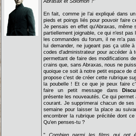
Abrasax et Solomon
?"
En fait, comme je l'ai expliqué dans u
pieds et poings liés pour pouvoir faire 
Je pensais en effet qu'Abraxas, même s'i
partiellement joignable, ce qui n'est pas l
les commandes du forum, il ne m'a pas la
lui demander, ne jugeant pas ça utile 
codes d'administrateur pour accéder à to
permettant de faire des modifications de
crains que, sans Abraxas, nous ne puissi
quoique ce soit à notre petit espace de 
propose c'est de créer cette rubrique
su
la poubelle ! Et ce que je peux faire 
faire un petit message dans
Disc
présente les nouveautés. Ce qui permet à
courant. Je supprimerai chacun de ses 
semaine pour laisser la place au suivan
encombrer la rubrique précitée dont ce n
Qu'en penses-tu ?
"
Combien parmi les films qui ont 