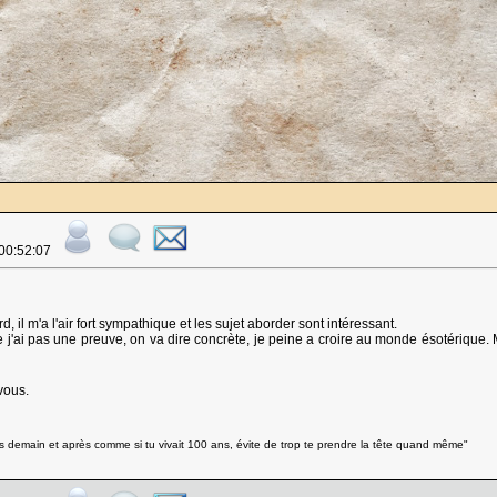
 00:52:07
rd, il m'a l'air fort sympathique et les sujet aborder sont intéressant.
 j'ai pas une preuve, on va dire concrète, je peine a croire au monde ésotérique. Ma
vous.
ais demain et après comme si tu vivait 100 ans, évite de trop te prendre la tête quand même"