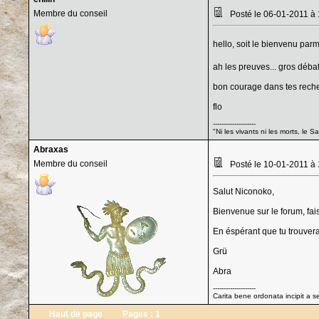
Membre du conseil
Posté le 06-01-2011 à
hello, soit le bienvenu par
ah les preuves... gros débat 
bon courage dans tes recher
flo
--------------------
"Ni les vivants ni les morts, le 
Abraxas
Membre du conseil
Posté le 10-01-2011 à
Salut Niconoko,
Bienvenue sur le forum, fai
En éspérant que tu trouveras
Grü
Abra
--------------------
Carita bene ordonata incipit a s
Haut de page
Pages :
1