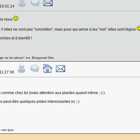
 19:31:14
mis nous
!! elles ne sont pas "concrètes", mais pour qui arrive à les "voir" elles sont légion
ches et à bientôt !
Sage ne les pleure" ext. Bhagavad Gita
 11:27:39
s comme chez toi (mais attention aux plantes quand même ;-) ).
 peut-être quelques pistes interessantes ici ;-)
e met ipso