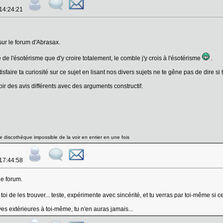
 14:24:21
sur le forum d'Abrasax.
 de l'ésotérisme que d'y croire totalement, le comble j'y crois à l'ésotérisme
.
sfaire ta curiosité sur ce sujet en lisant nos divers sujets ne te gêne pas de dire si
voir des avis différents avec des arguments constructif.
 discothèque impossible de la voir en entier en une fois
 17:44:58
le forum.
 toi de les trouver... teste, expérimente avec sincérité, et tu verras par toi-même si 
es extérieures à toi-même, tu n'en auras jamais...