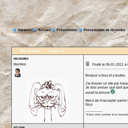
Abrasax
Accueil
Présentation
Presentation de niconoko
Bas de page
Pages :
1
niconoko
Membre
Posté le 06-01-2011 à
Bonjour a tous et a toutes.
J'ai trouver ce site par hasa
Je dois avouer que tant que
aurait la preuve
.
Merci de m'accepter parmi 
Nico
--------------------
"il faut vivre comme si tu mourr
arcane