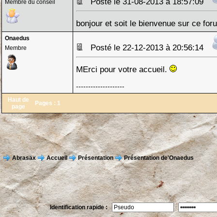
Posté le 31-08-2013 à 18:57:09
Membre du conseil
bonjour et soit le bienvenue sur ce for
Onaedus
Posté le 22-12-2013 à 20:56:14
Membre
MErci pour votre accueil.
--------------------
Haut de
Pages :
1
page
Abrasax
Accueil
Présentation
Présentation de'Onaedus
Identification rapide :