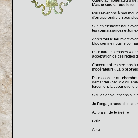
Quand au modérateurs de se
Mais je suis sur que le jour o
Mais revenons à nos moutons
d'en apprendre un peu plus
Sur les éléments nous avon
tes connaissances et ton e
Après tout le forum est ava
bloc comme nous le connais
Pour faire les choses « da
acceptation de ces règles 
Concernant les sections à 
modérateurs). La bibliothè
Pour accéder au
chambre
demander (par MP ou email)
forcément fait pour être lu 
Si tu as des questions sur l
Je t’engage aussi choisir 
Au plaisir de te (re)lire
Grüß
Abra