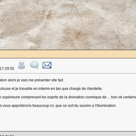
 17:29:55
ation alors je vais me présenter vite fait.
ulouse et je travaille en interim en tan que chargé de clientelle.
supérieure comprenant les esprits de la divination cosmique de ... bon ok certains l
ous apporterons beaucoup ici, que ce soit du sourire a l'illumination.