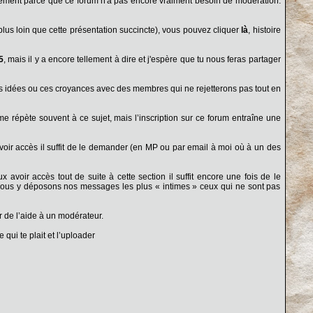
nement parce que ce forum n'a pas encore vraiment besoin de modération.
lus loin que cette présentation succincte), vous pouvez cliquer
là
, histoire
5
, mais il y a encore tellement à dire et j'espère que tu nous feras partager
ces idées ou ces croyances avec des membres qui ne rejetterons pas tout en
 me répète souvent à ce sujet, mais l’inscription sur ce forum entraîne une
oir accès il suffit de le demander (en MP ou par email à moi où à un des
 avoir accès tout de suite à cette section il suffit encore une fois de le
 nous y déposons nos messages les plus « intimes » ceux qui ne sont pas
de l’aide à un modérateur.
qui te plait et l’uploader