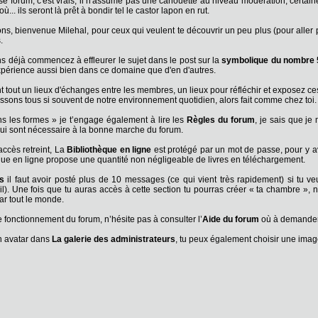
 forum, c'est vrais, il n'assume pas une cahouette au niveau modération, certai
ù... ils seront là prêt à bondir tel le castor lapon en rut.
, bienvenue Milehal, pour ceux qui veulent te découvrir un peu plus (pour aller p
.
s déjà commencez à effleurer le sujet dans le post sur la
symbolique du nombre 
xpérience aussi bien dans ce domaine que d'en d'autres.
nt tout un lieux d'échanges entre les membres, un lieux pour réfléchir et exposez 
sons tous si souvent de notre environnement quotidien, alors fait comme chez toi.
ns les formes » je t’engage également à lire les
Règles du forum
, je sais que je
qui sont nécessaire à la bonne marche du forum.
accès retreint, La
Bibliothèque en ligne
est protégé par un mot de passe, pour y av
que en ligne propose une quantité non négligeable de livres en téléchargement.
s
il faut avoir posté plus de 10 messages (ce qui vient très rapidement) si tu veux
. Une fois que tu auras accès à cette section tu pourras créer « ta chambre »,
par tout le monde.
e fonctionnement du forum, n’hésite pas à consulter l’
Aide du forum
où à demander 
un avatar dans
La galerie des administrateurs
, tu peux également choisir une image 