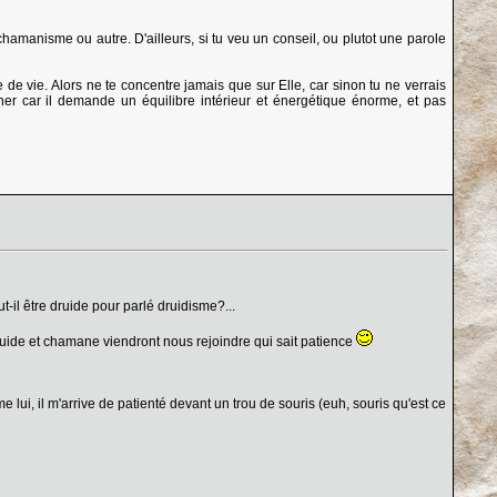
 chamanisme ou autre. D'ailleurs, si tu veu un conseil, ou plutot une parole
rce de vie. Alors ne te concentre jamais que sur Elle, car sinon tu ne verrais
rner car il demande un équilibre intérieur et énergétique énorme, et pas
-il être druide pour parlé druidisme?...
 druide et chamane viendront nous rejoindre qui sait patience
lui, il m'arrive de patienté devant un trou de souris (euh, souris qu'est ce