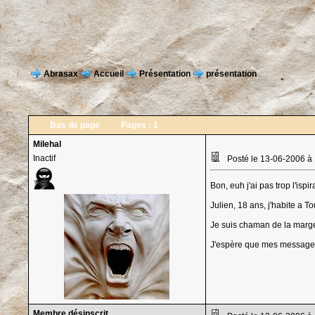
Abrasax
Accueil
Présentation
présentation
Bas de page
Pages :
1
Milehal
Inactif
Posté le 13-06-2006 à
Bon, euh j'ai pas trop l'ispir
Julien, 18 ans, j'habite a To
Je suis chaman de la marge 
J'espère que mes messages v
Membre désinscrit