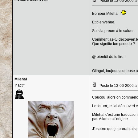
Posté le 13-06-2006 à
Bonjour Milehal !
Et bienvenue.
Suis la preum à te saluer.
Comment as-tu découvert l
Que signifie ton pseudo ?
@ bientôt de te lire !
Glingal, toujours curieuse 
Milehal
Inactif
Posté le 13-06-2006 à
Coucou, alors on commence
Le forum, je l'ai découvert e
Milehal c'est une traducti
pas Atlantes d'origine.
J'espère que je parraitrais