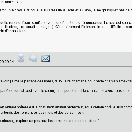
uts amicaux :).
ton. Malgrès le fait que je suis très lié a Terre et a Gaya, je ne "pratique" pas de
aquelle repose, l'eau, souffle le vent, et où le feu est régénérateur. Le tout est sou
e l'iceberg, ce serait domage :). C'est sûrement l'élément le plus difficile a se
ein d'oppositions.
 09:09:34
voir, j'aime le partage des idées, faut-il être chamane pour parlé chamanisme? faut
parlé de tout si c'est avec le coeur, mais peut-être si la chance est avec nous..un
 animal préfére est le chat, mon animal protecteur, sous certain coté je suis comme 
 l'attends des rencontres des mots et des personnes).
 curieuse, j'explore un peu tout les domaines un moment donné...