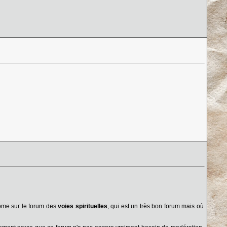
tôme sur le forum des
voies spirituelles
, qui est un très bon forum mais où