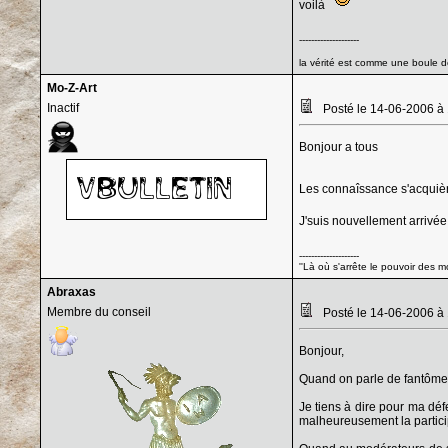
voilà
--------------------
la vérité est comme une boule de
Mo-Z-Art
Inactif
Posté le 14-06-2006 à
Bonjour a tous
Les connaîssance s'acquièren
J'suis nouvellement arrivée
--------------------
''Là où s'arrête le pouvoir des
Abraxas
Membre du conseil
Posté le 14-06-2006 à
Bonjour,
Quand on parle de fantôme
Je tiens à dire pour ma déf
malheureusement la partici