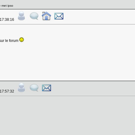
e met ipso
 17:38:16
sur le forum
 17:57:32