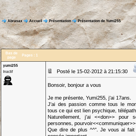
Abrasax
Accueil
Présentation
Présentation de Yumi255
Bas de
Pages :
1
page
yumi255
Posté le 15-02-2012 à 21:15:30
Inactif
Bonsoir, bonjour a vous
Je me présente, Yumi255, j'ai 17ans.
J'ai des passion comme tous le mond
tous ce qui est lien psychique, télépathi
Naturellement, j'ai <<don>> pour s
personnes, pourvoir<<communiquer>> a
Que dire de plus ^^". Je vous ai fai