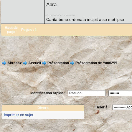
Abra
--------------------
Carita bene ordonata incipit a se met ipso
Haut de
Pages :
1
page
Abrasax
Accueil
Présentation
Présentation de Yumi255
Identification rapide :
Aller à :
Divers
Imprimer ce sujet