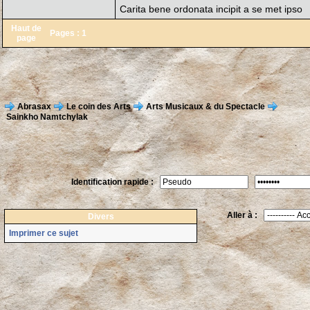
Carita bene ordonata incipit a se met ipso
Haut de
Pages :
1
page
Abrasax
Le coin des Arts
Arts Musicaux & du Spectacle
Sainkho Namtchylak
Identification rapide :
Aller à :
Divers
Imprimer ce sujet