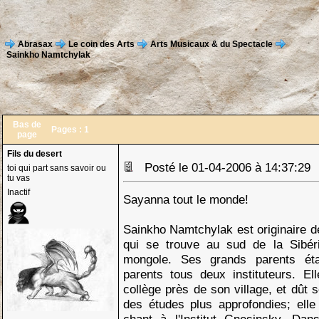
Abrasax
Le coin des Arts
Arts Musicaux & du Spectacle
Sainkho Namtchylak
Bas de
Pages :
1
page
Fils du desert
Posté le 01-04-2006 à 14:37:2
toi qui part sans savoir ou
tu vas
Inactif
Sayanna tout le monde!
Sainkho Namtchylak est originaire de
qui se trouve au sud de la Sibéri
mongole. Ses grands parents ét
parents tous deux instituteurs. El
collège près de son village, et dût
des études plus approfondies; elle