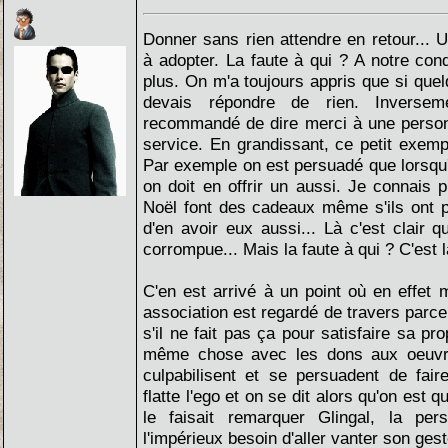
Donner sans rien attendre en retour... U
à adopter. La faute à qui ? A notre con
plus. On m'a toujours appris que si quel
devais répondre de rien. Inverse
recommandé de dire merci à une person
service. En grandissant, ce petit exempl
Par exemple on est persuadé que lorsqu
on doit en offrir un aussi. Je connais p
Noël font des cadeaux même s'ils ont p
d'en avoir eux aussi... Là c'est clair 
corrompue... Mais la faute à qui ? C'est l
C'en est arrivé à un point où en effet
association est regardé de travers parc
s'il ne fait pas ça pour satisfaire sa pr
même chose avec les dons aux oeuvres
culpabilisent et se persuadent de fai
flatte l'ego et on se dit alors qu'on est
le faisait remarquer Glingal, la pe
l'impérieux besoin d'aller vanter son gest