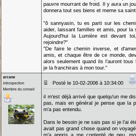
pauvre mourrant de froid. Il y aura un jo
donnera tout ses biens et meme sa saint
"ô sannyasin, tu es parti sur les chemi
aider, laissant familles et amis, pour la 
Aujourd'hui la Lumière est devant toi
rejoindre?"
"De faire le chemin inverse, et d'am
amis, et chaque être de ce monde, dev
alors seulement quand ils l'auront tous 
je la franchirais à mon tour."
arcane
Posté le 10-02-2006 à 10:34:00
introspection
Membre du conseil
il m'est déjà arrivé que quelqu'un me di
pas, mais en général je pense que la p
m'a pas entendu.
Dans le besoin je ne sais pas si je l'ai é
avait pas grand chose quand on voyagé 
m'a appris a me contenté de peu, moi