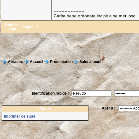
--------------------
Carita bene ordonata incipit a se met ipso
Haut de
Pages :
1
page
Abrasax
Accueil
Présentation
Salut à tous!
Identification rapide :
Aller à :
Divers
Imprimer ce sujet