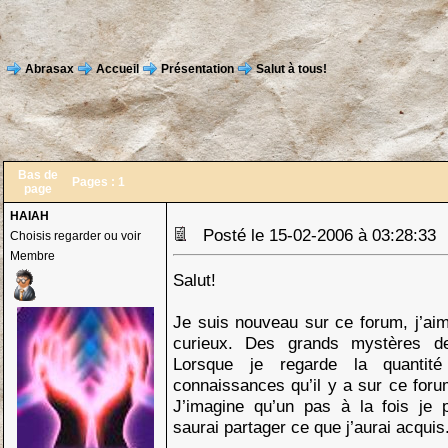
Abrasax
Accueil
Présentation
Salut à tous!
Bas de
Pages :
1
page
HAIAH
Posté le 15-02-2006 à 03:28:3
Choisis regarder ou voir
Membre
Salut!
Je suis nouveau sur ce forum, j’aim
curieux. Des grands mystères de
Lorsque je regarde la quantité
connaissances qu’il y a sur ce forum
J’imagine qu’un pas à la fois je p
saurai partager ce que j’aurai acquis