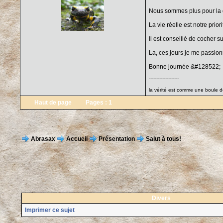
Nous sommes plus pour la q
La vie réelle est notre priori
Il est conseillé de cocher su
La, ces jours je me passion
Bonne journée &#128522;
--------------------
la vérité est comme une boule de
Haut de page
Pages :
1
Abrasax
Accueil
Présentation
Salut à tous!
Divers
Imprimer ce sujet