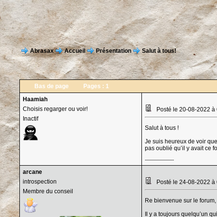
Abrasax
Accueil
Présentation
Salut à tous!
Bas de page
Pages :
1
Haamiah
Choisis regarger ou voir!
Posté le 20-08-2022 à
Inactif
Salut à tous !
Je suis heureux de voir que
pas oublié qu’il y avait ce
--------------------
arcane
introspection
Posté le 24-08-2022 à
Membre du conseil
Re bienvenue sur le forum,
Il y a toujours quelqu’un q