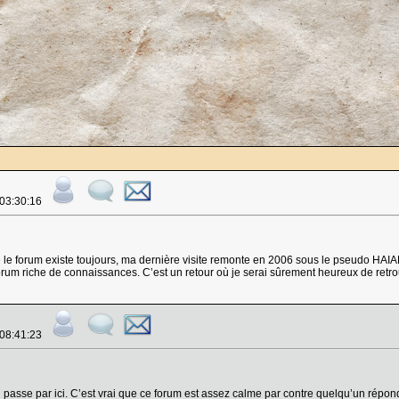
 03:30:16
 le forum existe toujours, ma dernière visite remonte en 2006 sous le pseudo HAIAH.
 forum riche de connaissances. C’est un retour où je serai sûrement heureux de retr
 08:41:23
ui passe par ici. C’est vrai que ce forum est assez calme par contre quelqu’un rép