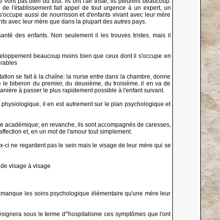
nt pas bien du tout: ils ont l'air triste, ils pleurent beaucoup.
r de l'établissement fait appel de tout urgence à un expert, un
s'occupe aussi de nourrisson et d'enfants vivant avec leur mère
ants avec leur mère que dans la plupart des autres pays.
santé des enfants. Non seulement il les trouves tristes, mais il
éveloppement beaucoup moins bien que ceux dont il s'occupe en
orables
ation se fait à la chaîne: la nurse entre dans la chambre, donne
e le biberon du premier, du deuxième, du troisième..il en va de
nière à passer le plus rapidement possible à l'enfant suivant.
physiologique, il en est autrement sur le plan psychologique et
ure académique; en revanche, ils sont accompagnés de caresses,
ffection et, en un mot de l'amour tout simplement.
x-ci ne regardent pas le sein mais le visage de leur mère qui se
e de visage à visage
 leur manque les soins psychologique élémentaire qu'une mère leur
 désignera sous le terme d'"hospitalisme ces symptômes que l'ont