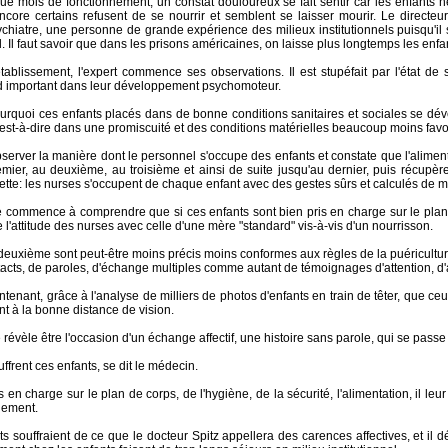
e mois de fonctionnement, un constat douloureux se fait sentir car les enfants ne vo
ncore certains refusent de se nourrir et semblent se laisser mourir. Le directeu
iatre, une personne de grande expérience des milieux institutionnels puisqu'il 
l. Il faut savoir que dans les prisons américaines, on laisse plus longtemps les enf
tablissement, l'expert commence ses observations. Il est stupéfait par l'état de 
rd important dans leur développement psychomoteur.
urquoi ces enfants placés dans de bonne conditions sanitaires et sociales se d
c'est-à-dire dans une promiscuité et des conditions matérielles beaucoup moins fav
bserver la manière dont le personnel s'occupe des enfants et constate que l'aliment
mier, au deuxième, au troisième et ainsi de suite jusqu'au dernier, puis récupèr
ette: les nurses s'occupent de chaque enfant avec des gestes sûrs et calculés de ma
 commence à comprendre que si ces enfants sont bien pris en charge sur le plan 
re l'attitude des nurses avec celle d'une mère "standard" vis-à-vis d'un nourrisson.
 deuxième sont peut-être moins précis moins conformes aux règles de la puéricult
tacts, de paroles, d'échange multiples comme autant de témoignages d'attention, d'a
enant, grâce à l'analyse de milliers de photos d'enfants en train de têter, que ceu
nt à la bonne distance de vision.
révèle être l'occasion d'un échange affectif, une histoire sans parole, qui se pass
uffrent ces enfants, se dit le médecin.
ris en charge sur le plan de corps, de l'hygiène, de la sécurité, l'alimentation, il
lement.
nts souffraient de ce que le docteur Spitz appellera des carences affectives, et il