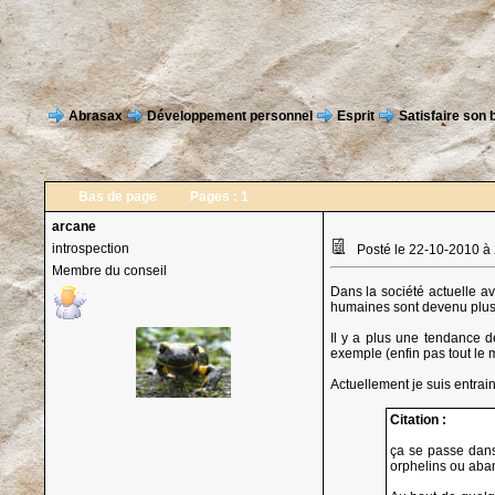
Abrasax
Développement personnel
Esprit
Satisfaire son 
Bas de page
Pages :
1
arcane
introspection
Posté le 22-10-2010 à
Membre du conseil
Dans la société actuelle av
humaines sont devenu plus 
Il y a plus une tendance d
exemple (enfin pas tout le m
Actuellement je suis entrain
Citation :
ça se passe dans
orphelins ou aban