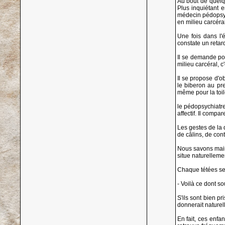
Au bout de quelqu
Plus inquiétant e
médecin pédopsych
en milieu carcéra
Une fois dans l'é
constate un reta
Il se demande po
milieu carcéral, 
Il se propose d'o
le biberon au pre
même pour la toil
le pédopsychiatre
affectif. Il compa
Les gestes de la
de câlins, de con
Nous savons maint
situe naturelleme
Chaque tétées se 
- Voilà ce dont so
S'ils sont bien p
donnerait naturel
En fait, ces enfa