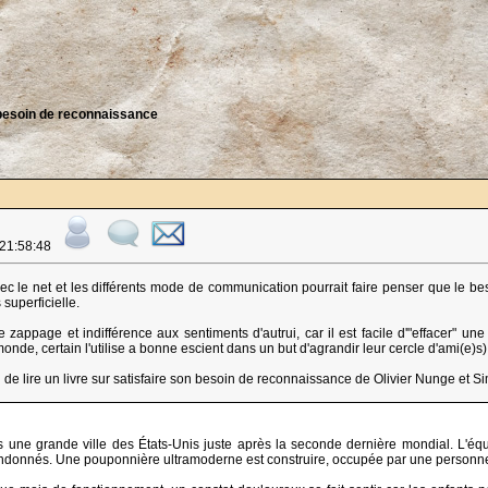
besoin de reconnaissance
 21:58:48
ec le net et les différents mode de communication pourrait faire penser que le bes
superficielle.
e zappage et indifférence aux sentiments d'autrui, car il est facile d'"effacer" 
onde, certain l'utilise a bonne escient dans un but d'agrandir leur cercle d'ami(e)s),
 de lire un livre sur satisfaire son besoin de reconnaissance de Olivier Nunge et Sim
 une grande ville des États-Unis juste après la seconde dernière mondial. L'éq
donnés. Une pouponnière ultramoderne est construire, occupée par une personnel q