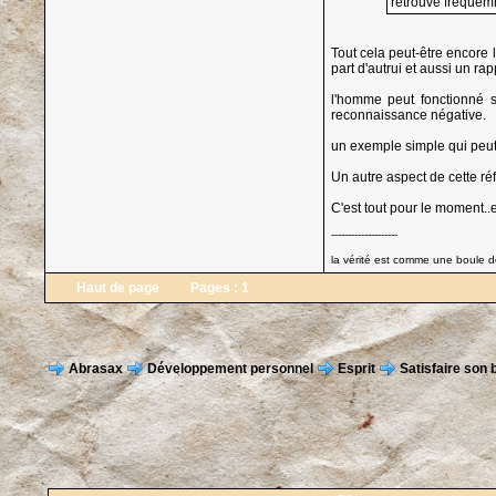
retrouve fréquemm
Tout cela peut-être encor
part d'autrui et aussi un ra
l'homme peut fonctionné s
reconnaissance négative.
un exemple simple qui peut e
Un autre aspect de cette réf
C'est tout pour le moment..
--------------------
la vérité est comme une boule de
Haut de page
Pages :
1
Abrasax
Développement personnel
Esprit
Satisfaire son 