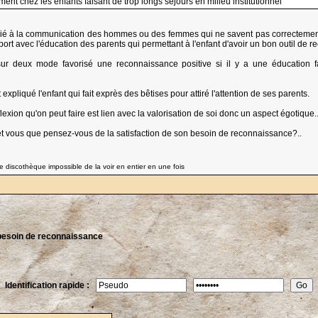
ent chez les enfants faisant de trop longs séjours en milieu institutionnel
e lié à la communication des hommes ou des femmes qui ne savent pas correctem
pport avec l'éducation des parents qui permettant à l'enfant d'avoir un bon outil de 
ur deux mode favorisé une reconnaissance positive si il y a une éducation fa
xpliqué l'enfant qui fait exprès des bêtises pour attiré l'attention de ses parents.
lexion qu'on peut faire est lien avec la valorisation de soi donc un aspect égotique.
et vous que pensez-vous de la satisfaction de son besoin de reconnaissance?..
 discothèque impossible de la voir en entier en une fois
besoin de reconnaissance
Identification rapide :