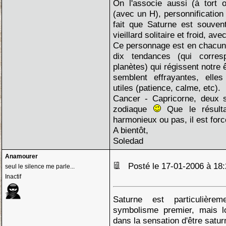
On l'associe aussi (à tort 
(avec un H), personnification
fait que Saturne est souve
vieillard solitaire et froid, av
Ce personnage est en chacun d
dix tendances (qui corre
planètes) qui régissent notre 
semblent effrayantes, elles
utiles (patience, calme, etc).
Cancer - Capricorne, deux 
zodiaque
Que le résulta
harmonieux ou pas, il est forc
A bientôt,
Soledad
Anamourer
Posté le 17-01-2006 à 1
seul le silence me parle...
Inactif
Saturne est particulière
symbolisme premier, mais lo
dans la sensation d'être satur