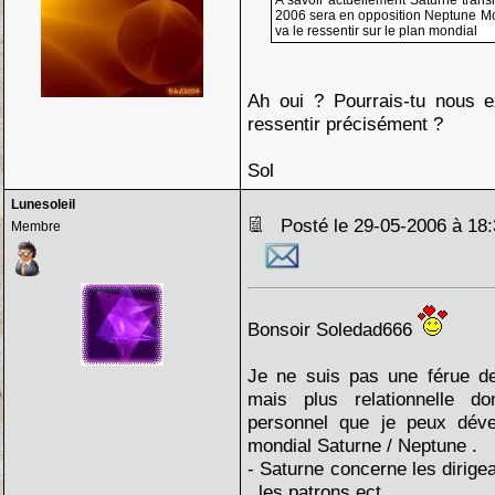
A savoir actuellement Saturne transi
2006 sera en opposition Neptune Mon
va le ressentir sur le plan mondial
Ah oui ? Pourrais-tu nous e
ressentir précisément ?
Sol
Lunesoleil
Posté le 29-05-2006 à 1
Membre
Bonsoir Soledad666
Je ne suis pas une férue de 
mais plus relationnelle d
personnel que je peux dével
mondial Saturne / Neptune .
- Saturne concerne les dirigea
, les patrons ect ..