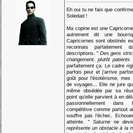
Eh oui tu ne fais que confirm
Soledad !
Ma copine est une Capricorne
autrement dit une bourr
Capricornes sont obstinés e
reconnais parfaitement 
descriptions. "
Des gens strict
changement, plutôt patients 
parfaitement ça. Le cadre rig
parfois peur et j'arrive parfo
goût pour l'ésotérisme, mes
de voyages... Elle ne jure que
même obsédée par sa réuss
point qu'elle parvient à en dé
passionnellement dans l'
compétitive comme partout ai
souffre pas l'échec. Echouer
atteinte. "
Saturne ne devie
représente un obstacle à la m