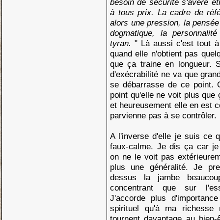
besoin de sécurité s'avère êt
à tous prix. La cadre de réf
alors une pression, la pensée 
dogmatique, la personnalité
tyran.
" Là aussi c'est tout à
quand elle n'obtient pas quel
que ça traine en longueur. So
d'exécrabilité ne va que grand
se débarrasse de ce point. C
point qu'elle ne voit plus que
et heureusement elle en est c
parvienne pas à se contrôler.
A l'inverse d'elle je suis ce 
faux-calme. Je dis ça car je
on ne le voit pas extérieure
plus une généralité. Je p
dessus la jambe beauco
concentrant que sur l'essen
J'accorde plus d'importan
spirituel qu'à ma richesse 
tournent davantage au bien-ê