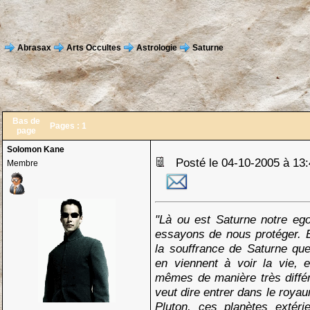
Abrasax
Arts Occultes
Astrologie
Saturne
Bas de
Pages :
1
page
Solomon Kane
Posté le 04-10-2005 à 1
Membre
"Là ou est Saturne notre ego
essayons de nous protéger. E
la souffrance de Saturne qu
en viennent à voir la vie, 
mêmes de manière très diffé
veut dire entrer dans le roya
Pluton, ces planètes extéri