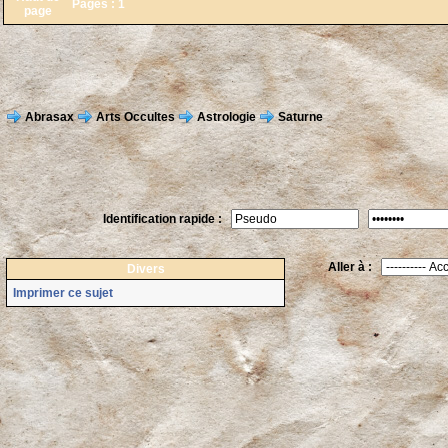
Pages :
1
page
Abrasax
Arts Occultes
Astrologie
Saturne
Identification rapide :
Aller à :
Divers
Imprimer ce sujet