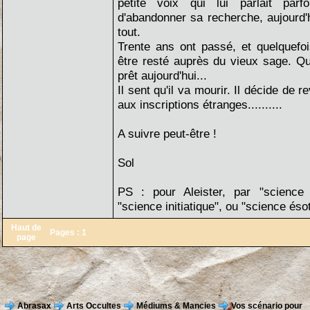
petite voix qui lui parlait parf
d'abandonner sa recherche, aujourd'h
tout.
Trente ans ont passé, et quelquefoi
être resté auprès du vieux sage. Qui 
prêt aujourd'hui...
Il sent qu'il va mourir. Il décide de r
aux inscriptions étranges..........
A suivre peut-être !
Sol
PS : pour Aleister, par "science 
"science initiatique", ou "science és
Haut de
Pages :
1
page
Abrasax
Arts Occultes
Médiums & Mancies
Vos scénario pour